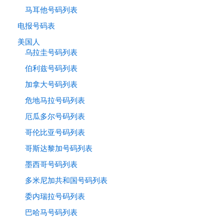
马耳他号码列表
电报号码表
美国人
乌拉圭号码列表
伯利兹号码列表
加拿大号码列表
危地马拉号码列表
厄瓜多尔号码列表
哥伦比亚号码列表
哥斯达黎加号码列表
墨西哥号码列表
多米尼加共和国号码列表
委内瑞拉号码列表
巴哈马号码列表