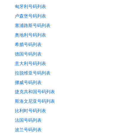
匈牙利号码列表
卢森堡号码列表
塞浦路斯号码列表
奥地利号码列表
希腊号码列表
德国号码列表
意大利号码列表
拉脱维亚号码列表
挪威号码列表
捷克共和国号码列表
斯洛文尼亚号码列表
比利时号码列表
法国号码列表
波兰号码列表