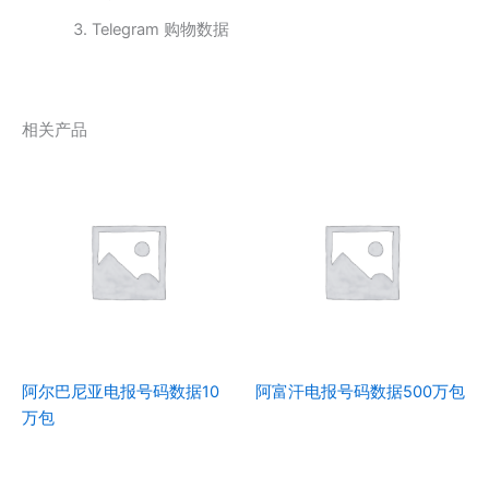
Telegram 购物数据
相关产品
阿尔巴尼亚电报号码数据10
阿富汗电报号码数据500万包
万包