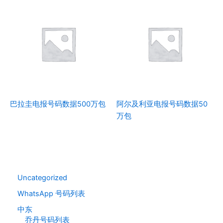
巴拉圭电报号码数据500万包
阿尔及利亚电报号码数据50
万包
Uncategorized
WhatsApp 号码列表
中东
乔丹号码列表