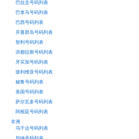
巴拉圭号码列表
巴拿马号码列表
巴西号码列表
开曼群岛号码列表
智利号码列表
洪都拉斯号码列表
牙买加号码列表
玻利维亚号码列表
秘鲁号码列表
美国号码列表
萨尔瓦多号码列表
阿根廷号码列表
非洲
乌干达号码列表
加纳号码列表