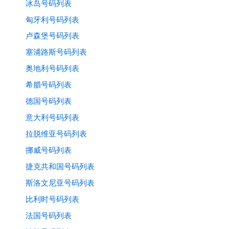
冰岛号码列表
匈牙利号码列表
卢森堡号码列表
塞浦路斯号码列表
奥地利号码列表
希腊号码列表
德国号码列表
意大利号码列表
拉脱维亚号码列表
挪威号码列表
捷克共和国号码列表
斯洛文尼亚号码列表
比利时号码列表
法国号码列表