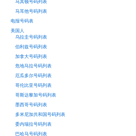
马其顿号码列表
马耳他号码列表
电报号码表
美国人
乌拉圭号码列表
伯利兹号码列表
加拿大号码列表
危地马拉号码列表
厄瓜多尔号码列表
哥伦比亚号码列表
哥斯达黎加号码列表
墨西哥号码列表
多米尼加共和国号码列表
委内瑞拉号码列表
巴哈马号码列表