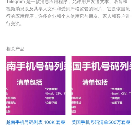
Telegram 是一款消息应用程序，允许用户发送文本、语音和
视频消息以及共享大文件和受到严格监管的照片。它是该国流
行的应用程序，许多企业和个人使用它与朋友、家人和客户进
行交流。
相关产品
越南手机号码列表 100K 套餐
美国手机号码清单500万套餐