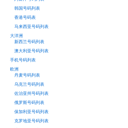
韩国号码列表
香港号码表
马来西亚号码列表
大洋洲
新西兰号码列表
澳大利亚号码列表
手机号码列表
欧洲
丹麦号码列表
乌克兰号码列表
佐治亚州号码列表
俄罗斯号码列表
保加利亚号码列表
克罗地亚号码列表