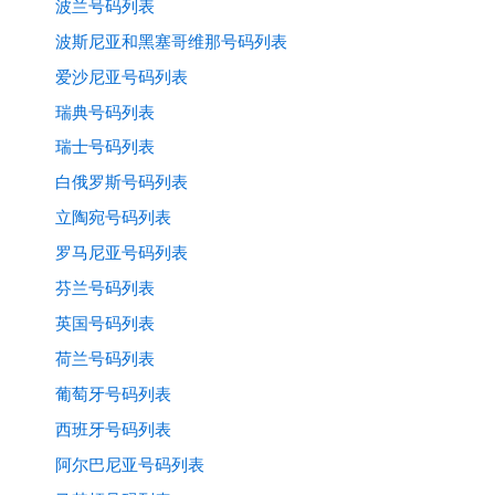
波兰号码列表
波斯尼亚和黑塞哥维那号码列表
爱沙尼亚号码列表
瑞典号码列表
瑞士号码列表
白俄罗斯号码列表
立陶宛号码列表
罗马尼亚号码列表
芬兰号码列表
英国号码列表
荷兰号码列表
葡萄牙号码列表
西班牙号码列表
阿尔巴尼亚号码列表