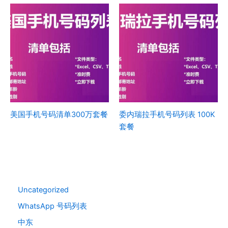
美国手机号码清单300万套餐
委内瑞拉手机号码列表 100K
套餐
Uncategorized
WhatsApp 号码列表
中东