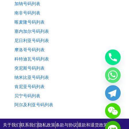
加纳号码列表
南非号码列表
喀麦隆号码列表
塞内加尔号码列表
尼日利亚号码列表
摩洛哥号码列表
科特迪瓦号码列表
突尼斯号码列表
纳米比亚号码列表
肯尼亚号码列表
贝宁号码列表
阿尔及利亚号码列表
关于我们
联系我们
隐私政策
条款与协议
退款和退货政策
购物