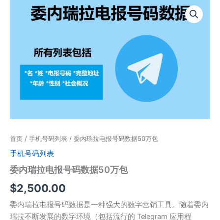
委
内
瑞
拉
电
报
号
码
数
据
50
万
包
数
首页
/
手机号码列表
/ 委内瑞拉电报号码数据50万包
量
手机号码列表
委内瑞拉电报号码数据50万包
$
2,500.00
委内瑞拉电报号码数据是一种强大的数字营销工具。随着委内
瑞拉不断发展的数字环境（包括流行的 Telegram 应用程