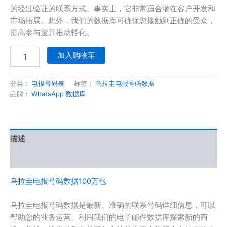
的经过验证的联系方式。事实上，它非常适合潜在客户开发和
市场拓展。此外，我们的数据库可确保您接触到正确的受众，
提高参与度并推动转化。
加入购物车
分类：
电报号码表
标签：
乌拉圭电报号码数据
品牌：
WhatsApp 数据库
描述
用户评价 (0)
乌拉圭电报号码数据100万包
乌拉圭电报号码数据是最新、准确的联系号码详细信息，可以
帮助您的业务运营。利用我们的电子邮件数据库探索新的商