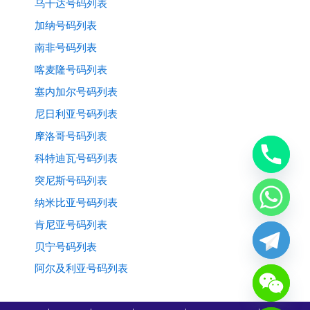
乌干达号码列表
加纳号码列表
南非号码列表
喀麦隆号码列表
塞内加尔号码列表
尼日利亚号码列表
摩洛哥号码列表
科特迪瓦号码列表
突尼斯号码列表
纳米比亚号码列表
肯尼亚号码列表
贝宁号码列表
阿尔及利亚号码列表