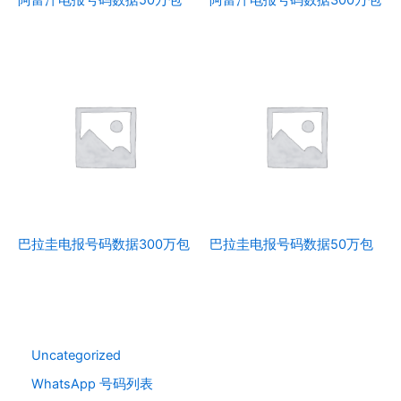
巴拉圭电报号码数据300万包
巴拉圭电报号码数据50万包
Uncategorized
WhatsApp 号码列表