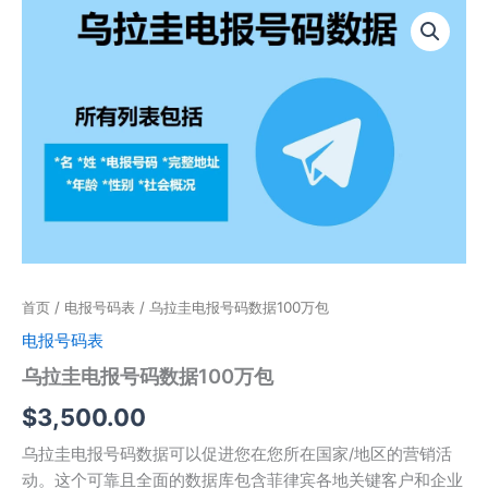
乌
拉
圭
电
报
号
码
数
据
100
万
包
数
量
首页
/
电报号码表
/ 乌拉圭电报号码数据100万包
电报号码表
乌拉圭电报号码数据100万包
$
3,500.00
乌拉圭电报号码数据可以促进您在您所在国家/地区的营销活
动。这个可靠且全面的数据库包含菲律宾各地关键客户和企业