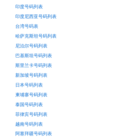
印度号码列表
印度尼西亚号码列表
台湾号码表
哈萨克斯坦号码列表
尼泊尔号码列表
巴基斯坦号码列表
斯里兰卡号码列表
新加坡号码列表
日本号码列表
柬埔寨号码列表
泰国号码列表
菲律宾号码列表
越南号码列表
阿塞拜疆号码列表