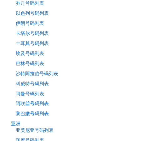
乔丹号码列表
以色列号码列表
伊朗号码列表
卡塔尔号码列表
土耳其号码列表
埃及号码列表
巴林号码列表
沙特阿拉伯号码列表
科威特号码列表
阿曼号码列表
阿联酋号码列表
黎巴嫩号码列表
亚洲
亚美尼亚号码列表
印度号码列表