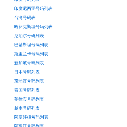
印度尼西亚号码列表
台湾号码表
哈萨克斯坦号码列表
尼泊尔号码列表
巴基斯坦号码列表
斯里兰卡号码列表
新加坡号码列表
日本号码列表
柬埔寨号码列表
泰国号码列表
菲律宾号码列表
越南号码列表
阿塞拜疆号码列表
阿富汗号码列表