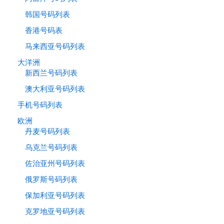
韩国号码列表
香港号码表
马来西亚号码列表
大洋洲
新西兰号码列表
澳大利亚号码列表
手机号码列表
欧洲
丹麦号码列表
乌克兰号码列表
佐治亚州号码列表
俄罗斯号码列表
保加利亚号码列表
克罗地亚号码列表