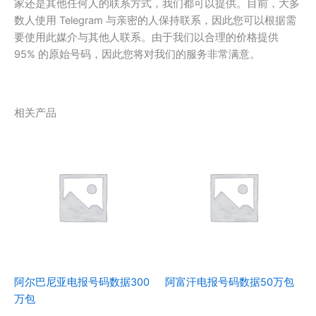
家还是其他任何人的联系方式，我们都可以提供。目前，大多
数人使用 Telegram 与亲密的人保持联系，因此您可以根据需
要使用此媒介与其他人联系。由于我们以合理的价格提供
95% 的原始号码，因此您将对我们的服务非常满意。
相关产品
阿尔巴尼亚电报号码数据300
阿富汗电报号码数据50万包
万包