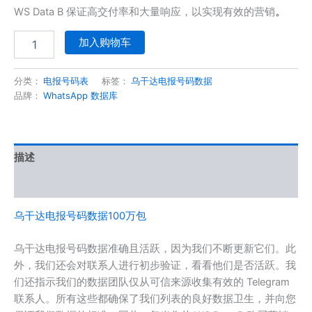
WS Data B 保证高交付率和大量响应，以实现有效的营销
。
加入购物车
分类：
电报号码表
标签：
乌干达电报号码数据
品牌：
WhatsApp 数据库
描述
用户评价 (0)
乌干达电报号码数据100万包
乌干达电报号码数据准确且活跃，因为我们不断更新它们。此
外，我们还会对联系人进行初步验证，看看他们是否活跃。我
们还指示我们的数据团队仅从可信来源收集有效的 Telegram
联系人。所有这些都确保了我们列表的良好数据卫生，并向您