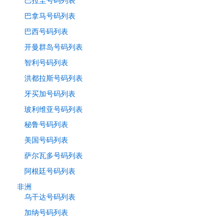
巴拉圭号码列表
巴拿马号码列表
巴西号码列表
开曼群岛号码列表
智利号码列表
洪都拉斯号码列表
牙买加号码列表
玻利维亚号码列表
秘鲁号码列表
美国号码列表
萨尔瓦多号码列表
阿根廷号码列表
非洲
乌干达号码列表
加纳号码列表