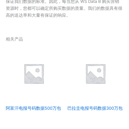
保证我们数据的标准。因此，每当您从 WS Data B 购买营销
资源时，您都可以确定所购买数据的质量。我们的数据具有很
高的送达率和大量有保证的响应。
相关产品
阿富汗电报号码数据500万包
巴拉圭电报号码数据300万包