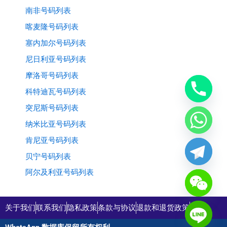
南非号码列表
喀麦隆号码列表
塞内加尔号码列表
尼日利亚号码列表
摩洛哥号码列表
科特迪瓦号码列表
突尼斯号码列表
纳米比亚号码列表
肯尼亚号码列表
贝宁号码列表
阿尔及利亚号码列表
关于我们
联系我们
隐私政策
条款与协议
退款和退货政策
购物