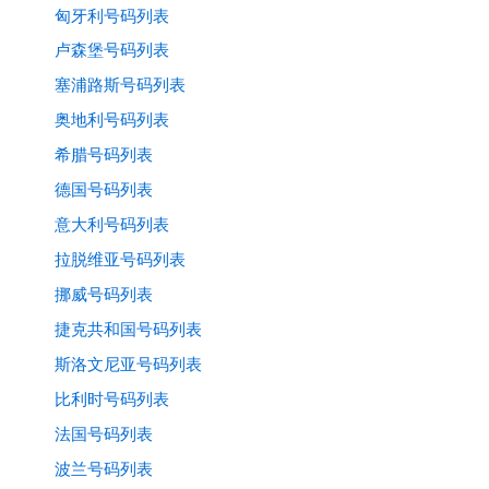
匈牙利号码列表
卢森堡号码列表
塞浦路斯号码列表
奥地利号码列表
希腊号码列表
德国号码列表
意大利号码列表
拉脱维亚号码列表
挪威号码列表
捷克共和国号码列表
斯洛文尼亚号码列表
比利时号码列表
法国号码列表
波兰号码列表