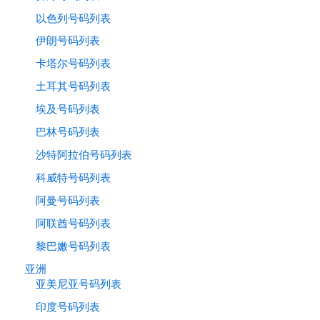
以色列号码列表
伊朗号码列表
卡塔尔号码列表
土耳其号码列表
埃及号码列表
巴林号码列表
沙特阿拉伯号码列表
科威特号码列表
阿曼号码列表
阿联酋号码列表
黎巴嫩号码列表
亚洲
亚美尼亚号码列表
印度号码列表