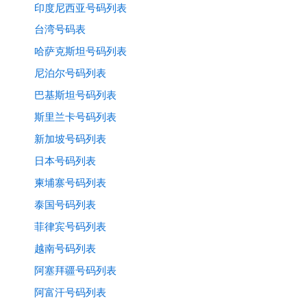
印度尼西亚号码列表
台湾号码表
哈萨克斯坦号码列表
尼泊尔号码列表
巴基斯坦号码列表
斯里兰卡号码列表
新加坡号码列表
日本号码列表
柬埔寨号码列表
泰国号码列表
菲律宾号码列表
越南号码列表
阿塞拜疆号码列表
阿富汗号码列表