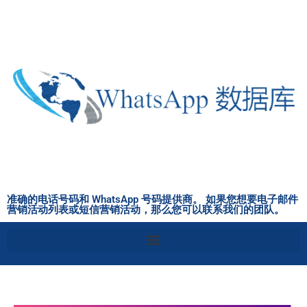
跳
至
内
容
准确的电话号码和 WhatsApp 号码提供商。 如果您想要电子邮件
营销活动列表或短信营销活动，那么您可以联系我们的团队。