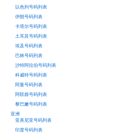
以色列号码列表
伊朗号码列表
卡塔尔号码列表
土耳其号码列表
埃及号码列表
巴林号码列表
沙特阿拉伯号码列表
科威特号码列表
阿曼号码列表
阿联酋号码列表
黎巴嫩号码列表
亚洲
亚美尼亚号码列表
印度号码列表