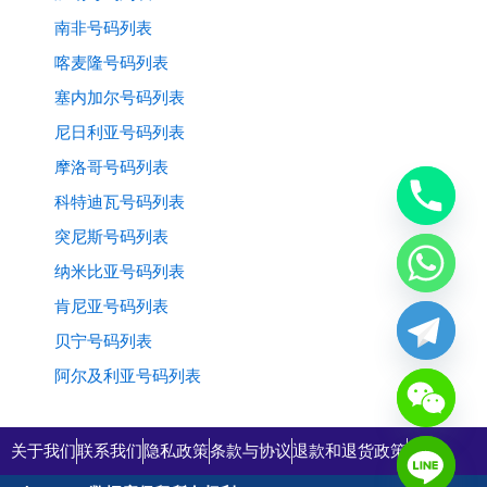
南非号码列表
喀麦隆号码列表
塞内加尔号码列表
尼日利亚号码列表
摩洛哥号码列表
科特迪瓦号码列表
突尼斯号码列表
纳米比亚号码列表
肯尼亚号码列表
贝宁号码列表
阿尔及利亚号码列表
关于我们
联系我们
隐私政策
条款与协议
退款和退货政策
购物