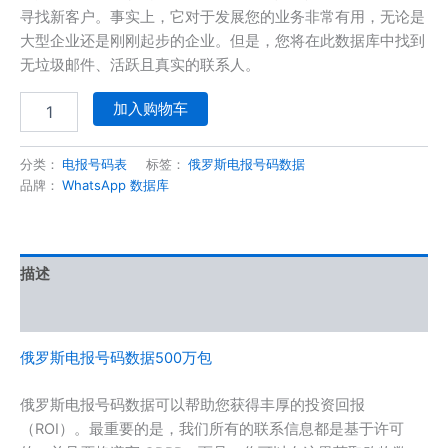
寻找新客户。事实上，它对于发展您的业务非常有用，无论是
大型企业还是刚刚起步的企业。但是，您将在此数据库中找到
无垃圾邮件、活跃且真实的联系人。
加入购物车
分类：
电报号码表
标签：
俄罗斯电报号码数据
品牌：
WhatsApp 数据库
描述
用户评价 (0)
俄罗斯电报号码数据500万包
俄罗斯电报号码数据可以帮助您获得丰厚的投资回报
（ROI）。最重要的是，我们所有的联系信息都是基于许可