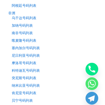
阿根廷号码列表
非洲
乌干达号码列表
加纳号码列表
南非号码列表
喀麦隆号码列表
塞内加尔号码列表
尼日利亚号码列表
摩洛哥号码列表
科特迪瓦号码列表
突尼斯号码列表
纳米比亚号码列表
肯尼亚号码列表
贝宁号码列表