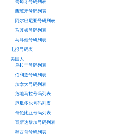
葡萄牙号码列表
西班牙号码列表
阿尔巴尼亚号码列表
马其顿号码列表
马耳他号码列表
电报号码表
美国人
乌拉圭号码列表
伯利兹号码列表
加拿大号码列表
危地马拉号码列表
厄瓜多尔号码列表
哥伦比亚号码列表
哥斯达黎加号码列表
墨西哥号码列表