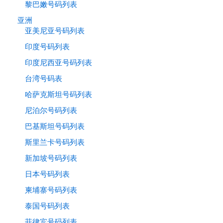
黎巴嫩号码列表
亚洲
亚美尼亚号码列表
印度号码列表
印度尼西亚号码列表
台湾号码表
哈萨克斯坦号码列表
尼泊尔号码列表
巴基斯坦号码列表
斯里兰卡号码列表
新加坡号码列表
日本号码列表
柬埔寨号码列表
泰国号码列表
菲律宾号码列表