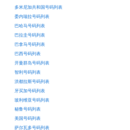
多米尼加共和国号码列表
委内瑞拉号码列表
巴哈马号码列表
巴拉圭号码列表
巴拿马号码列表
巴西号码列表
开曼群岛号码列表
智利号码列表
洪都拉斯号码列表
牙买加号码列表
玻利维亚号码列表
秘鲁号码列表
美国号码列表
萨尔瓦多号码列表