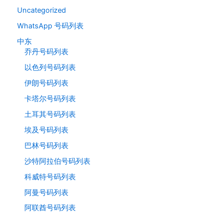
Uncategorized
WhatsApp 号码列表
中东
乔丹号码列表
以色列号码列表
伊朗号码列表
卡塔尔号码列表
土耳其号码列表
埃及号码列表
巴林号码列表
沙特阿拉伯号码列表
科威特号码列表
阿曼号码列表
阿联酋号码列表