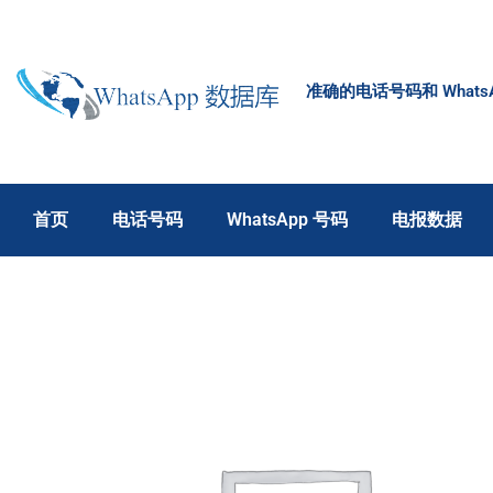
跳
至
内
准确的电话号码和 Wha
容
首页
电话号码
WhatsApp 号码
电报数据