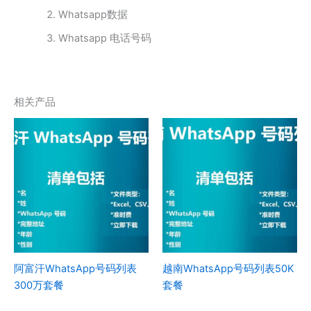
Whatsapp数据
Whatsapp 电话号码
相关产品
阿富汗WhatsApp号码列表
越南WhatsApp号码列表50K
300万套餐
套餐