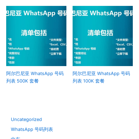
阿尔巴尼亚 WhatsApp 号码
阿尔巴尼亚 WhatsApp 号码
列表 500K 套餐
列表 100K 套餐
Uncategorized
WhatsApp 号码列表