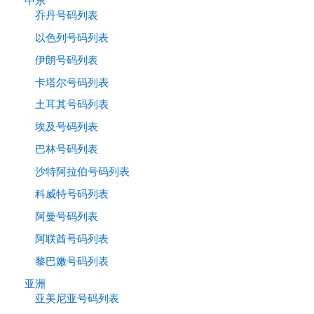
中东
乔丹号码列表
以色列号码列表
伊朗号码列表
卡塔尔号码列表
土耳其号码列表
埃及号码列表
巴林号码列表
沙特阿拉伯号码列表
科威特号码列表
阿曼号码列表
阿联酋号码列表
黎巴嫩号码列表
亚洲
亚美尼亚号码列表