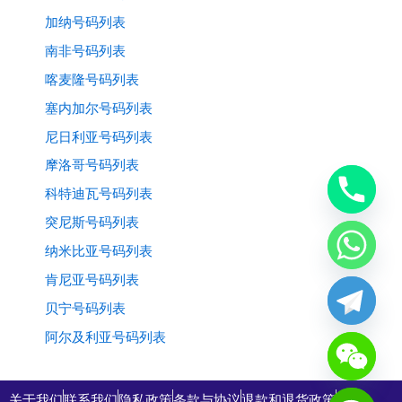
加纳号码列表
南非号码列表
喀麦隆号码列表
塞内加尔号码列表
尼日利亚号码列表
摩洛哥号码列表
科特迪瓦号码列表
突尼斯号码列表
纳米比亚号码列表
肯尼亚号码列表
贝宁号码列表
阿尔及利亚号码列表
关于我们
联系我们
隐私政策
条款与协议
退款和退货政策
购物