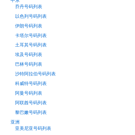
中东
乔丹号码列表
以色列号码列表
伊朗号码列表
卡塔尔号码列表
土耳其号码列表
埃及号码列表
巴林号码列表
沙特阿拉伯号码列表
科威特号码列表
阿曼号码列表
阿联酋号码列表
黎巴嫩号码列表
亚洲
亚美尼亚号码列表