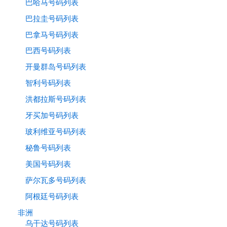
巴哈马号码列表
巴拉圭号码列表
巴拿马号码列表
巴西号码列表
开曼群岛号码列表
智利号码列表
洪都拉斯号码列表
牙买加号码列表
玻利维亚号码列表
秘鲁号码列表
美国号码列表
萨尔瓦多号码列表
阿根廷号码列表
非洲
乌干达号码列表