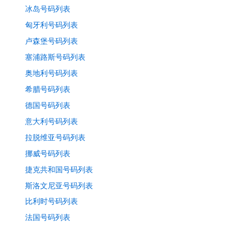
冰岛号码列表
匈牙利号码列表
卢森堡号码列表
塞浦路斯号码列表
奥地利号码列表
希腊号码列表
德国号码列表
意大利号码列表
拉脱维亚号码列表
挪威号码列表
捷克共和国号码列表
斯洛文尼亚号码列表
比利时号码列表
法国号码列表