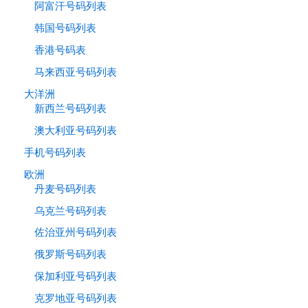
阿富汗号码列表
韩国号码列表
香港号码表
马来西亚号码列表
大洋洲
新西兰号码列表
澳大利亚号码列表
手机号码列表
欧洲
丹麦号码列表
乌克兰号码列表
佐治亚州号码列表
俄罗斯号码列表
保加利亚号码列表
克罗地亚号码列表