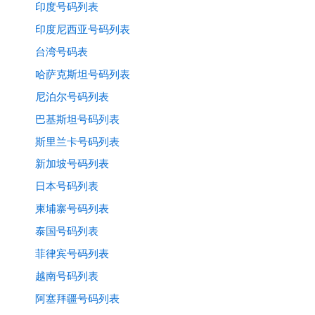
印度号码列表
印度尼西亚号码列表
台湾号码表
哈萨克斯坦号码列表
尼泊尔号码列表
巴基斯坦号码列表
斯里兰卡号码列表
新加坡号码列表
日本号码列表
柬埔寨号码列表
泰国号码列表
菲律宾号码列表
越南号码列表
阿塞拜疆号码列表