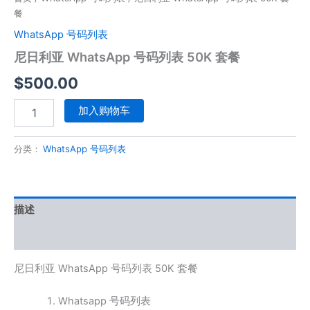
餐
WhatsApp 号码列表
尼日利亚 WhatsApp 号码列表 50K 套餐
$
500.00
加入购物车
分类：
WhatsApp 号码列表
描述
用户评价 (0)
尼日利亚 WhatsApp 号码列表 50K 套餐
Whatsapp 号码列表