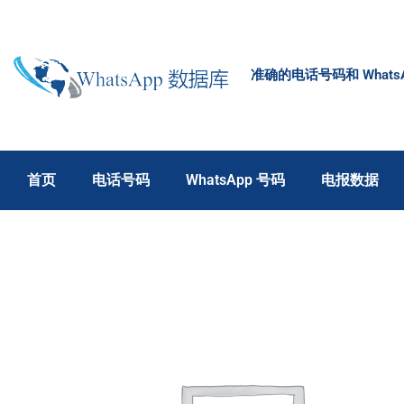
跳
至
内
准确的电话号码和 Wha
容
首页
电话号码
WhatsApp 号码
电报数据