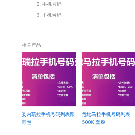
手机号码
手机号码
相关产品
委内瑞拉手机号码列表跟
危地马拉手机号码列表
踪包
500K 套餐