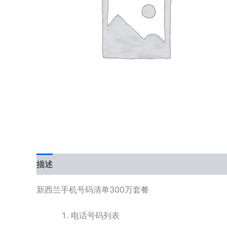
描述
用户评价 (0)
新西兰手机号码清单300万套餐
电话号码列表