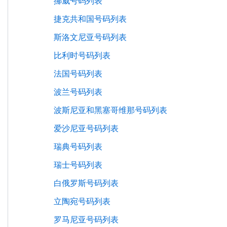
挪威号码列表
捷克共和国号码列表
斯洛文尼亚号码列表
比利时号码列表
法国号码列表
波兰号码列表
波斯尼亚和黑塞哥维那号码列表
爱沙尼亚号码列表
瑞典号码列表
瑞士号码列表
白俄罗斯号码列表
立陶宛号码列表
罗马尼亚号码列表