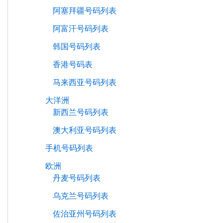
阿塞拜疆号码列表
阿富汗号码列表
韩国号码列表
香港号码表
马来西亚号码列表
大洋洲
新西兰号码列表
澳大利亚号码列表
手机号码列表
欧洲
丹麦号码列表
乌克兰号码列表
佐治亚州号码列表