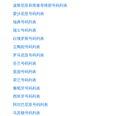
波斯尼亚和黑塞哥维那号码列表
爱沙尼亚号码列表
瑞典号码列表
瑞士号码列表
白俄罗斯号码列表
立陶宛号码列表
罗马尼亚号码列表
芬兰号码列表
英国号码列表
荷兰号码列表
葡萄牙号码列表
西班牙号码列表
阿尔巴尼亚号码列表
马其顿号码列表