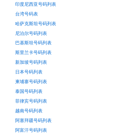
印度尼西亚号码列表
台湾号码表
哈萨克斯坦号码列表
尼泊尔号码列表
巴基斯坦号码列表
斯里兰卡号码列表
新加坡号码列表
日本号码列表
柬埔寨号码列表
泰国号码列表
菲律宾号码列表
越南号码列表
阿塞拜疆号码列表
阿富汗号码列表