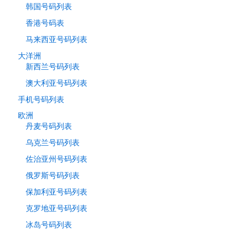
韩国号码列表
香港号码表
马来西亚号码列表
大洋洲
新西兰号码列表
澳大利亚号码列表
手机号码列表
欧洲
丹麦号码列表
乌克兰号码列表
佐治亚州号码列表
俄罗斯号码列表
保加利亚号码列表
克罗地亚号码列表
冰岛号码列表