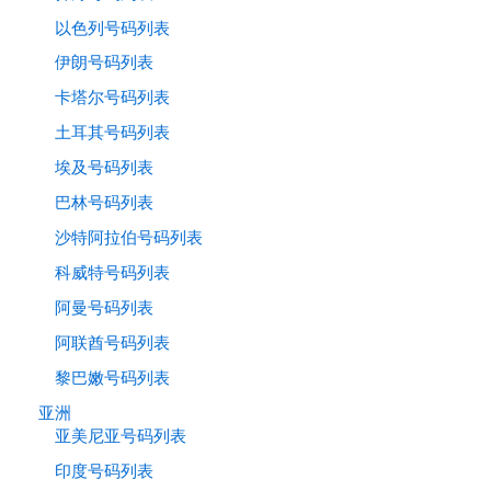
以色列号码列表
伊朗号码列表
卡塔尔号码列表
土耳其号码列表
埃及号码列表
巴林号码列表
沙特阿拉伯号码列表
科威特号码列表
阿曼号码列表
阿联酋号码列表
黎巴嫩号码列表
亚洲
亚美尼亚号码列表
印度号码列表