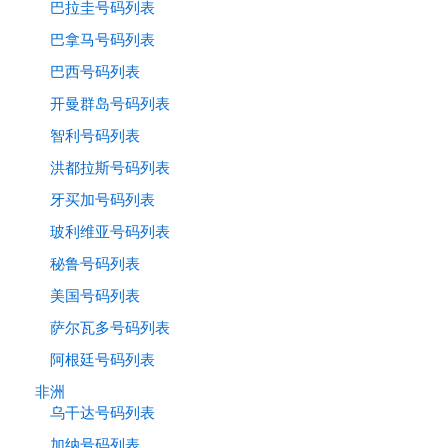
巴拉圭号码列表
巴拿马号码列表
巴西号码列表
开曼群岛号码列表
智利号码列表
洪都拉斯号码列表
牙买加号码列表
玻利维亚号码列表
秘鲁号码列表
美国号码列表
萨尔瓦多号码列表
阿根廷号码列表
非洲
乌干达号码列表
加纳号码列表