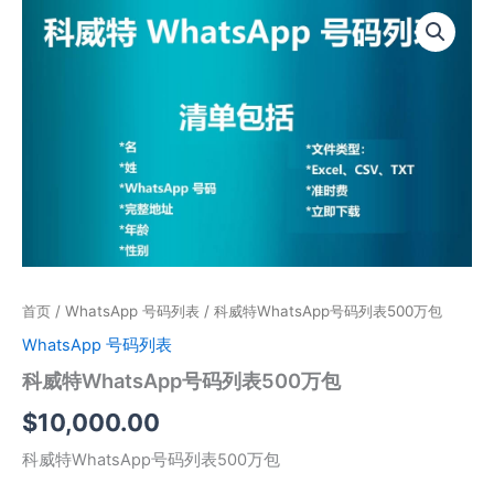
科
威
特
WhatsApp
号
码
列
表
500
万
包
数
量
首页
/
WhatsApp 号码列表
/ 科威特WhatsApp号码列表500万包
WhatsApp 号码列表
科威特WhatsApp号码列表500万包
$
10,000.00
科威特WhatsApp号码列表500万包