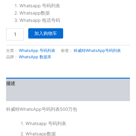
Whatsapp 号码列表
Whatsapp数据
Whatsapp 电话号码
加入购物车
分类：
WhatsApp 号码列表
标签：
科威特WhatsApp号码列表
品牌：
WhatsApp 数据库
描述
用户评价 (0)
科威特WhatsApp号码列表500万包
Whatsapp 号码列表
Whatsapp数据