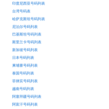
印度尼西亚号码列表
台湾号码表
哈萨克斯坦号码列表
尼泊尔号码列表
巴基斯坦号码列表
斯里兰卡号码列表
新加坡号码列表
日本号码列表
柬埔寨号码列表
泰国号码列表
菲律宾号码列表
越南号码列表
阿塞拜疆号码列表
阿富汗号码列表