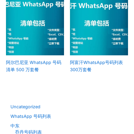
阿尔巴尼亚 WhatsApp 号码
阿富汗WhatsApp号码列表
清单 500 万套餐
300万套餐
Uncategorized
WhatsApp 号码列表
中东
乔丹号码列表