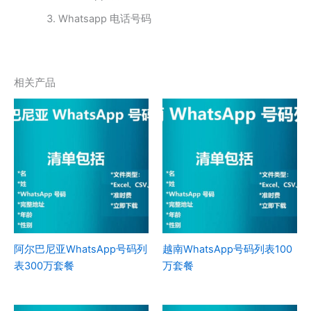
Whatsapp 电话号码
相关产品
阿尔巴尼亚WhatsApp号码列
越南WhatsApp号码列表100
表300万套餐
万套餐