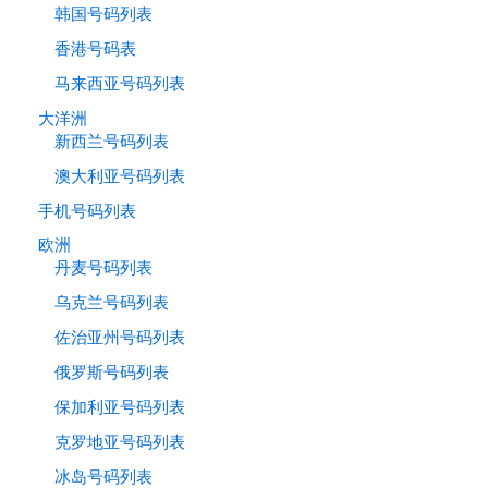
韩国号码列表
香港号码表
马来西亚号码列表
大洋洲
新西兰号码列表
澳大利亚号码列表
手机号码列表
欧洲
丹麦号码列表
乌克兰号码列表
佐治亚州号码列表
俄罗斯号码列表
保加利亚号码列表
克罗地亚号码列表
冰岛号码列表