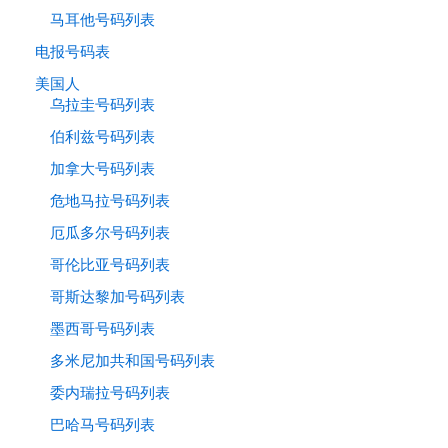
马耳他号码列表
电报号码表
美国人
乌拉圭号码列表
伯利兹号码列表
加拿大号码列表
危地马拉号码列表
厄瓜多尔号码列表
哥伦比亚号码列表
哥斯达黎加号码列表
墨西哥号码列表
多米尼加共和国号码列表
委内瑞拉号码列表
巴哈马号码列表