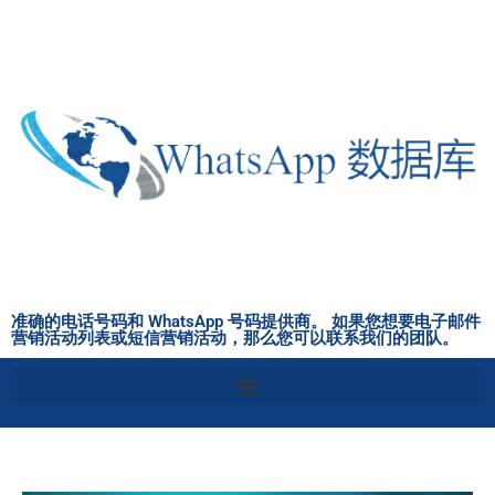
跳
至
内
容
准确的电话号码和 WhatsApp 号码提供商。 如果您想要电子邮件
营销活动列表或短信营销活动，那么您可以联系我们的团队。