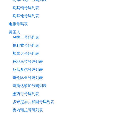
马其顿号码列表
马耳他号码列表
电报号码表
美国人
乌拉圭号码列表
伯利兹号码列表
加拿大号码列表
危地马拉号码列表
厄瓜多尔号码列表
哥伦比亚号码列表
哥斯达黎加号码列表
墨西哥号码列表
多米尼加共和国号码列表
委内瑞拉号码列表