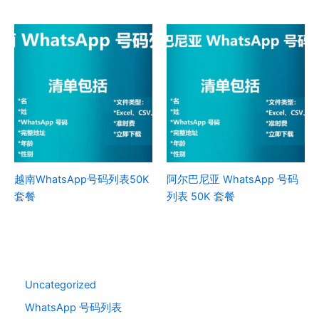
越南WhatsApp号码列表50K
阿尔巴尼亚 WhatsApp 号码
套餐
列表 50K 套餐
Uncategorized
WhatsApp 号码列表