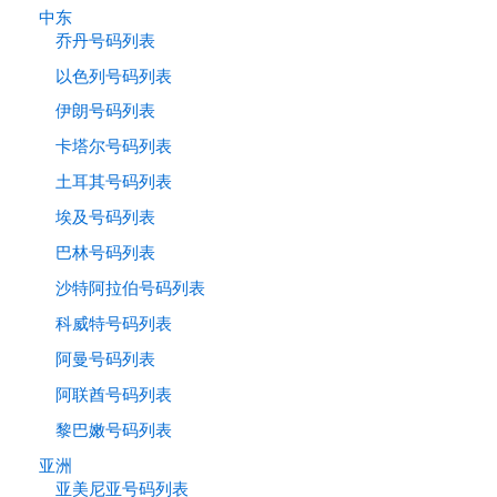
中东
乔丹号码列表
以色列号码列表
伊朗号码列表
卡塔尔号码列表
土耳其号码列表
埃及号码列表
巴林号码列表
沙特阿拉伯号码列表
科威特号码列表
阿曼号码列表
阿联酋号码列表
黎巴嫩号码列表
亚洲
亚美尼亚号码列表