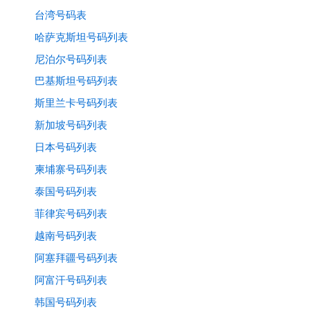
台湾号码表
哈萨克斯坦号码列表
尼泊尔号码列表
巴基斯坦号码列表
斯里兰卡号码列表
新加坡号码列表
日本号码列表
柬埔寨号码列表
泰国号码列表
菲律宾号码列表
越南号码列表
阿塞拜疆号码列表
阿富汗号码列表
韩国号码列表