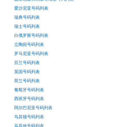
爱沙尼亚号码列表
瑞典号码列表
瑞士号码列表
白俄罗斯号码列表
立陶宛号码列表
罗马尼亚号码列表
芬兰号码列表
英国号码列表
荷兰号码列表
葡萄牙号码列表
西班牙号码列表
阿尔巴尼亚号码列表
马其顿号码列表
马耳他号码列表