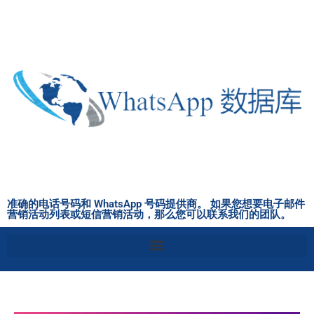
跳
至
内
容
准确的电话号码和 WhatsApp 号码提供商。 如果您想要电子邮件
营销活动列表或短信营销活动，那么您可以联系我们的团队。