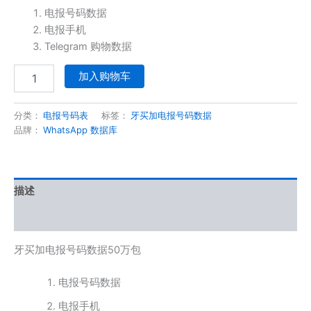
电报号码数据
电报手机
Telegram 购物数据
加入购物车
分类：
电报号码表
标签：
牙买加电报号码数据
品牌：
WhatsApp 数据库
描述
用户评价 (0)
牙买加电报号码数据50万包
电报号码数据
电报手机