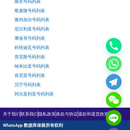
南非号码列表
喀麦隆号码列表
塞内加尔号码列表
尼日利亚号码列表
摩洛哥号码列表
科特迪瓦号码列表
突尼斯号码列表
纳米比亚号码列表
肯尼亚号码列表
贝宁号码列表
阿尔及利亚号码列表
关于我们
联系我们
隐私政策
条款与协议
退款和退货政策
购物
WhatsApp 数据库保留所有权利