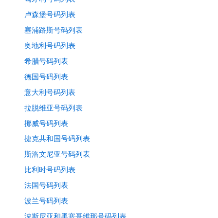
卢森堡号码列表
塞浦路斯号码列表
奥地利号码列表
希腊号码列表
德国号码列表
意大利号码列表
拉脱维亚号码列表
挪威号码列表
捷克共和国号码列表
斯洛文尼亚号码列表
比利时号码列表
法国号码列表
波兰号码列表
波斯尼亚和黑塞哥维那号码列表