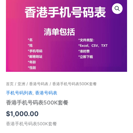
香
港
手
机
号
码
表
500K
套
餐
数
量
首页
/
亚洲
/
香港号码表
/ 香港手机号码表500K套餐
手机号码列表
,
香港号码表
香港手机号码表500K套餐
$
1,000.00
香港手机号码表500K套餐