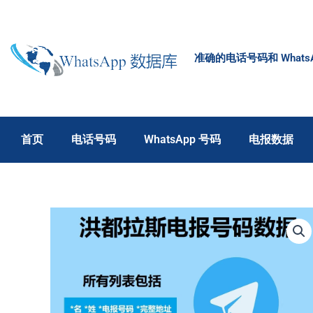
跳
至
内
准确的电话号码和 Wha
容
首页
电话号码
WhatsApp 号码
电报数据