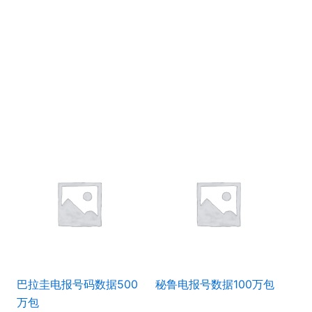
巴拉圭电报号码数据500
秘鲁电报号数据100万包
万包