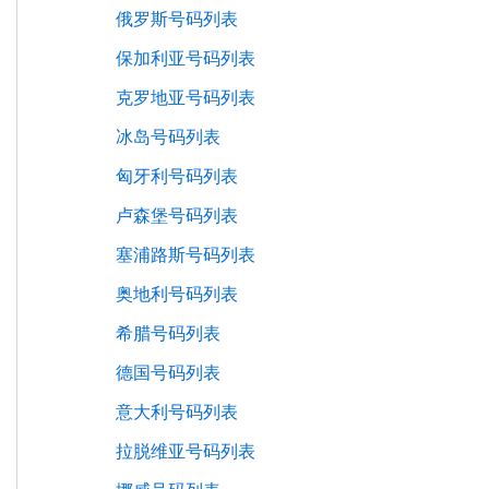
俄罗斯号码列表
保加利亚号码列表
克罗地亚号码列表
冰岛号码列表
匈牙利号码列表
卢森堡号码列表
塞浦路斯号码列表
奥地利号码列表
希腊号码列表
德国号码列表
意大利号码列表
拉脱维亚号码列表