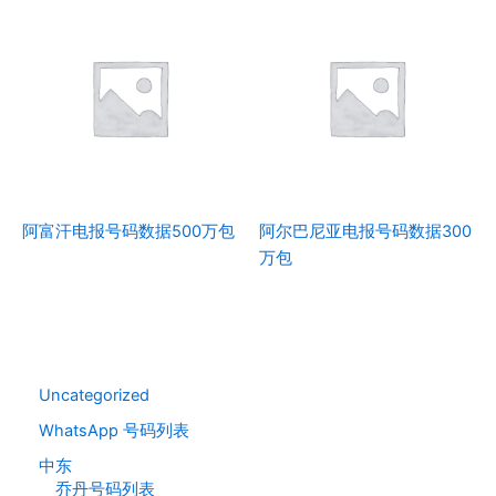
阿富汗电报号码数据500万包
阿尔巴尼亚电报号码数据300
万包
Uncategorized
WhatsApp 号码列表
中东
乔丹号码列表