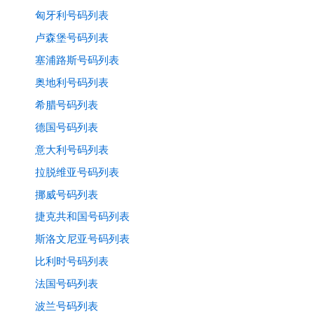
匈牙利号码列表
卢森堡号码列表
塞浦路斯号码列表
奥地利号码列表
希腊号码列表
德国号码列表
意大利号码列表
拉脱维亚号码列表
挪威号码列表
捷克共和国号码列表
斯洛文尼亚号码列表
比利时号码列表
法国号码列表
波兰号码列表