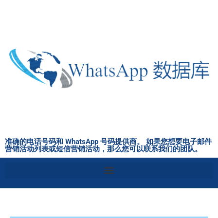
跳
至
内
容
准确的电话号码和 WhatsApp 号码提供商。 如果您想要电子邮件
营销活动列表或短信营销活动，那么您可以联系我们的团队。