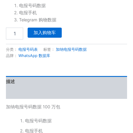
电报号码数据
电报手机
Telegram 购物数据
加入购物车
分类：
电报号码表
标签：
加纳电报号码数据
品牌：
WhatsApp 数据库
描述
用户评价 (0)
加纳电报号码数据 100 万包
电报号码数据
电报手机