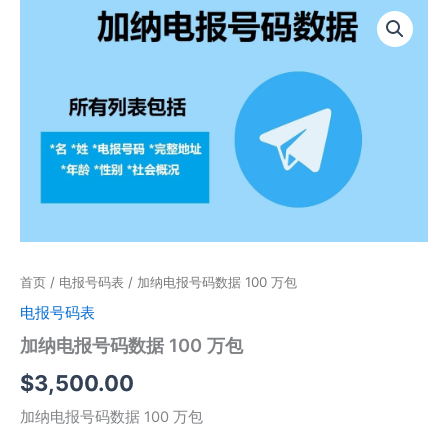
加
纳
电
报
号
码
数
据
100
万
包
数
量
首页
/
电报号码表
/ 加纳电报号码数据 100 万包
电报号码表
加纳电报号码数据 100 万包
$
3,500.00
加纳电报号码数据 100 万包