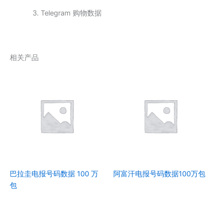
Telegram 购物数据
相关产品
巴拉圭电报号码数据 100 万
阿富汗电报号码数据100万包
包