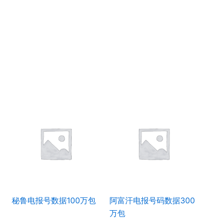
秘鲁电报号数据100万包
阿富汗电报号码数据300
万包