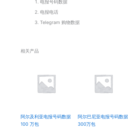
电报号码数据
电报电话
Telegram 购物数据
相关产品
阿尔及利亚电报号码数据
阿尔巴尼亚电报号码数据
100 万包
300万包