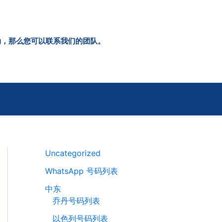
活动，那么您可以联系我们的团队。
Uncategorized
WhatsApp 号码列表
中东
乔丹号码列表
以色列号码列表