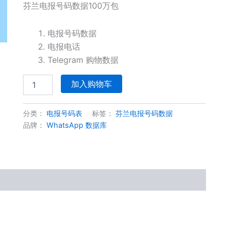
芬兰电报号码数据100万包
100
万
包
电报号码数据
数
电报电话
量
Telegram 购物数据
加入购物车
分类：
电报号码表
标签：
芬兰电报号码数据
品牌：
WhatsApp 数据库