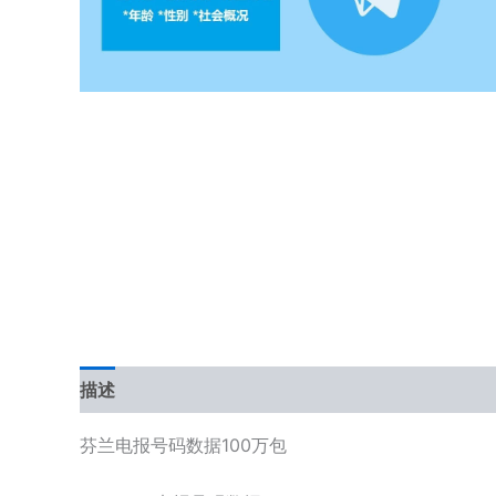
描述
用户评价 (0)
芬兰电报号码数据100万包