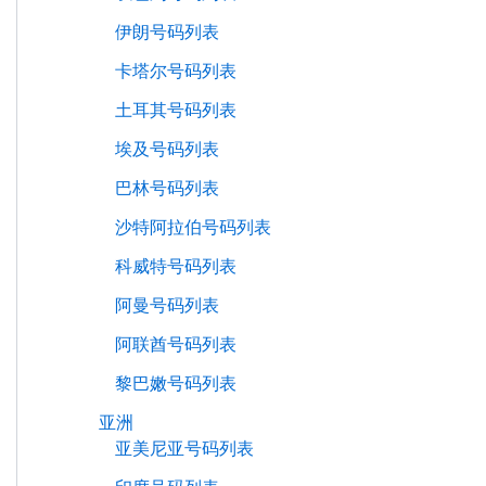
伊朗号码列表
卡塔尔号码列表
土耳其号码列表
埃及号码列表
巴林号码列表
沙特阿拉伯号码列表
科威特号码列表
阿曼号码列表
阿联酋号码列表
黎巴嫩号码列表
亚洲
亚美尼亚号码列表