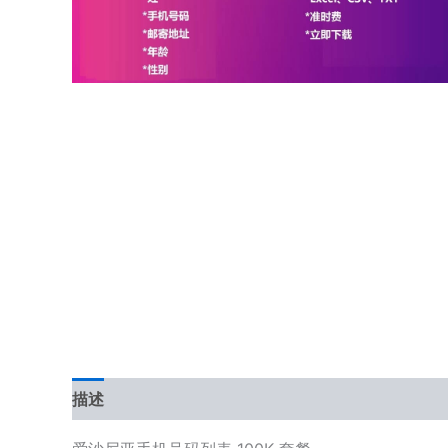
描述
用户评价 (0)