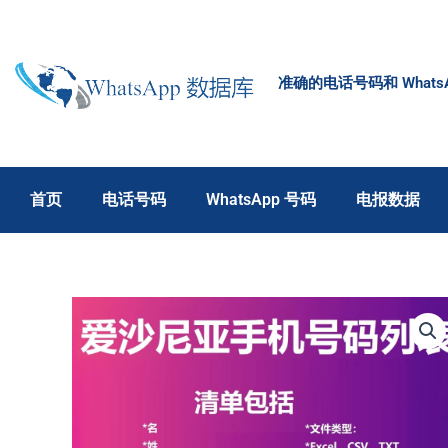
跳
至
内
准确的电话号码和 Wha
容
首页
电话号码
WhatsApp 号码
电报数据