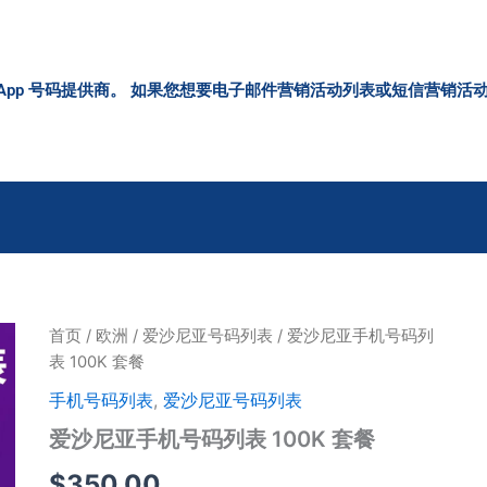
tsApp 号码提供商。 如果您想要电子邮件营销活动列表或短信营销
爱
首页
/
欧洲
/
爱沙尼亚号码列表
/ 爱沙尼亚手机号码列
沙
表 100K 套餐
尼
亚
手机号码列表
,
爱沙尼亚号码列表
手
爱沙尼亚手机号码列表 100K 套餐
机
号
$
350.00
码