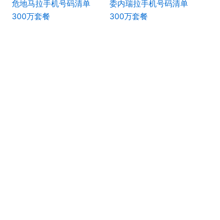
危地马拉手机号码清单
委内瑞拉手机号码清单
300万套餐
300万套餐