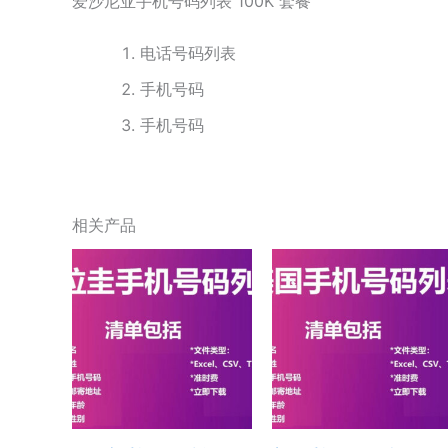
爱沙尼亚手机号码列表 100K 套餐
电话号码列表
手机号码
手机号码
相关产品