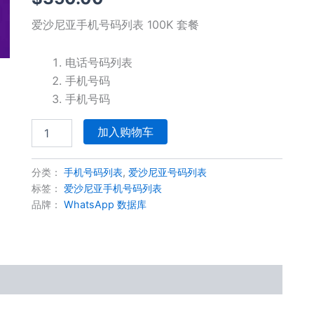
列
爱沙尼亚手机号码列表 100K 套餐
表
100K
套
电话号码列表
餐
手机号码
数
量
手机号码
加入购物车
分类：
手机号码列表
,
爱沙尼亚号码列表
标签：
爱沙尼亚手机号码列表
品牌：
WhatsApp 数据库