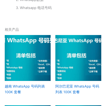
Whatsapp 电话号码
相关产品
越南 WhatsApp 号码列表
阿尔巴尼亚 WhatsApp 号码
100K 套餐
列表 100K 套餐