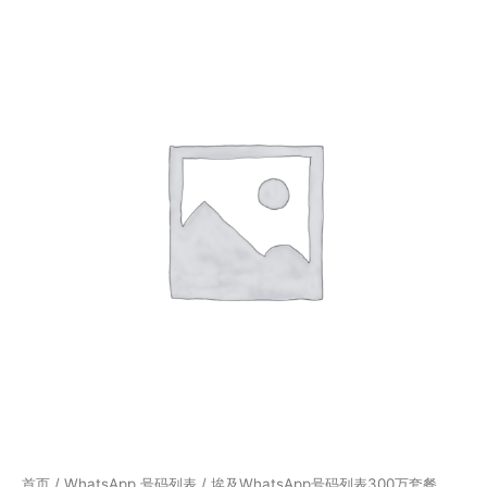
埃
及
WhatsApp
号
码
列
表
300
万
套
餐
数
量
首页
/
WhatsApp 号码列表
/ 埃及WhatsApp号码列表300万套餐