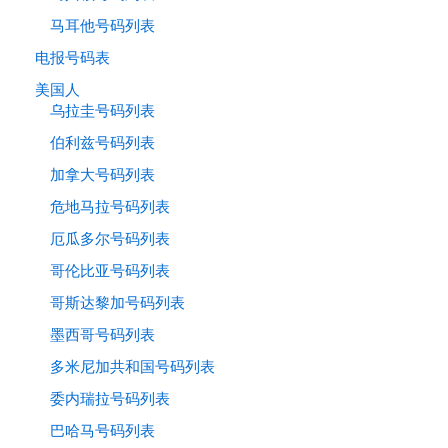
马耳他号码列表
电报号码表
美国人
乌拉圭号码列表
伯利兹号码列表
加拿大号码列表
危地马拉号码列表
厄瓜多尔号码列表
哥伦比亚号码列表
哥斯达黎加号码列表
墨西哥号码列表
多米尼加共和国号码列表
委内瑞拉号码列表
巴哈马号码列表