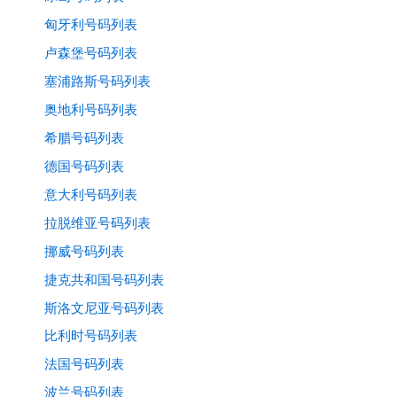
匈牙利号码列表
卢森堡号码列表
塞浦路斯号码列表
奥地利号码列表
希腊号码列表
德国号码列表
意大利号码列表
拉脱维亚号码列表
挪威号码列表
捷克共和国号码列表
斯洛文尼亚号码列表
比利时号码列表
法国号码列表
波兰号码列表