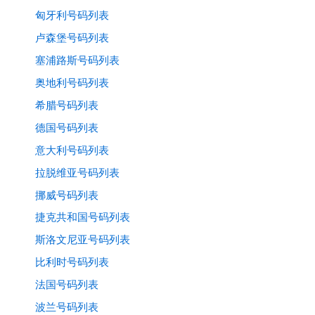
匈牙利号码列表
卢森堡号码列表
塞浦路斯号码列表
奥地利号码列表
希腊号码列表
德国号码列表
意大利号码列表
拉脱维亚号码列表
挪威号码列表
捷克共和国号码列表
斯洛文尼亚号码列表
比利时号码列表
法国号码列表
波兰号码列表