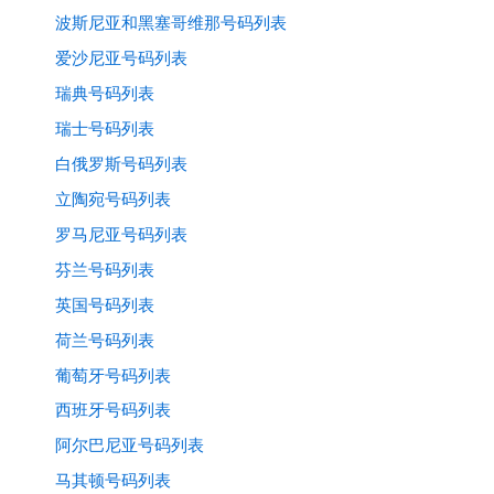
波斯尼亚和黑塞哥维那号码列表
爱沙尼亚号码列表
瑞典号码列表
瑞士号码列表
白俄罗斯号码列表
立陶宛号码列表
罗马尼亚号码列表
芬兰号码列表
英国号码列表
荷兰号码列表
葡萄牙号码列表
西班牙号码列表
阿尔巴尼亚号码列表
马其顿号码列表