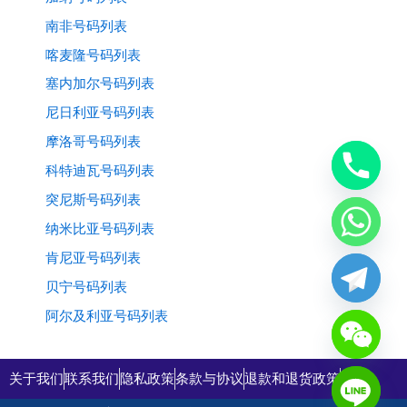
南非号码列表
喀麦隆号码列表
塞内加尔号码列表
尼日利亚号码列表
摩洛哥号码列表
科特迪瓦号码列表
突尼斯号码列表
纳米比亚号码列表
肯尼亚号码列表
贝宁号码列表
阿尔及利亚号码列表
关于我们
联系我们
隐私政策
条款与协议
退款和退货政策
购物