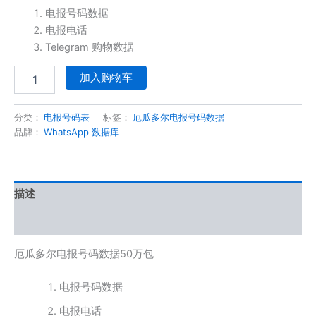
电报号码数据
电报电话
Telegram 购物数据
加入购物车
分类：
电报号码表
标签：
厄瓜多尔电报号码数据
品牌：
WhatsApp 数据库
描述
用户评价 (0)
厄瓜多尔电报号码数据50万包
电报号码数据
电报电话