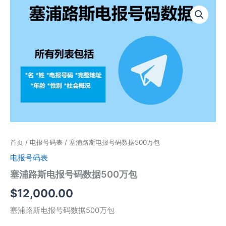
塞
浦
路
斯
电
报
号
码
数
据
500
万
包
数
首页
/
电报号码表
/ 塞浦路斯电报号码数据500万包
量
电报号码表
塞浦路斯电报号码数据500万包
$
12,000.00
塞浦路斯电报号码数据500万包