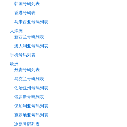
韩国号码列表
香港号码表
马来西亚号码列表
大洋洲
新西兰号码列表
澳大利亚号码列表
手机号码列表
欧洲
丹麦号码列表
乌克兰号码列表
佐治亚州号码列表
俄罗斯号码列表
保加利亚号码列表
克罗地亚号码列表
冰岛号码列表