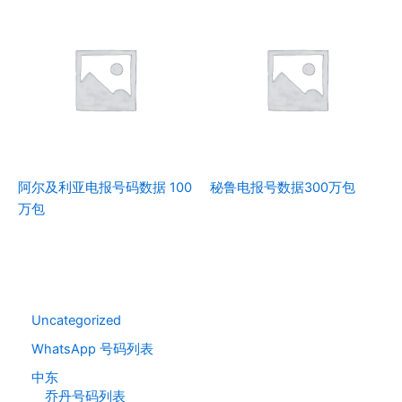
阿尔及利亚电报号码数据 100
秘鲁电报号数据300万包
万包
Uncategorized
WhatsApp 号码列表
中东
乔丹号码列表