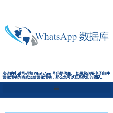
跳
至
内
容
准确的电话号码和 WhatsApp 号码提供商。 如果您想要电子邮件
营销活动列表或短信营销活动，那么您可以联系我们的团队。