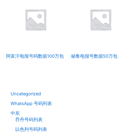
阿富汗电报号码数据100万包
秘鲁电报号数据50万包
Uncategorized
WhatsApp 号码列表
中东
乔丹号码列表
以色列号码列表