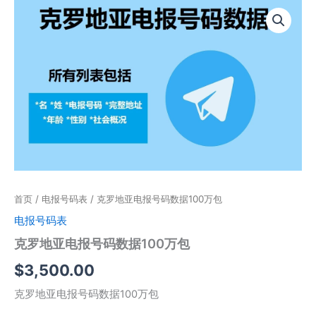
克
罗
地
亚
电
报
号
码
数
据
100
万
包
数
首页
/
电报号码表
/ 克罗地亚电报号码数据100万包
量
电报号码表
克罗地亚电报号码数据100万包
$
3,500.00
克罗地亚电报号码数据100万包