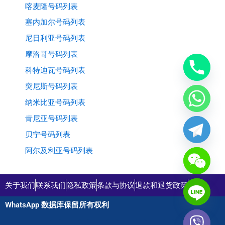
喀麦隆号码列表
塞内加尔号码列表
尼日利亚号码列表
摩洛哥号码列表
科特迪瓦号码列表
突尼斯号码列表
纳米比亚号码列表
肯尼亚号码列表
贝宁号码列表
阿尔及利亚号码列表
关于我们
联系我们
隐私政策
条款与协议
退款和退货政策
购物
WhatsApp 数据库保留所有权利
F
L
X
I
Y