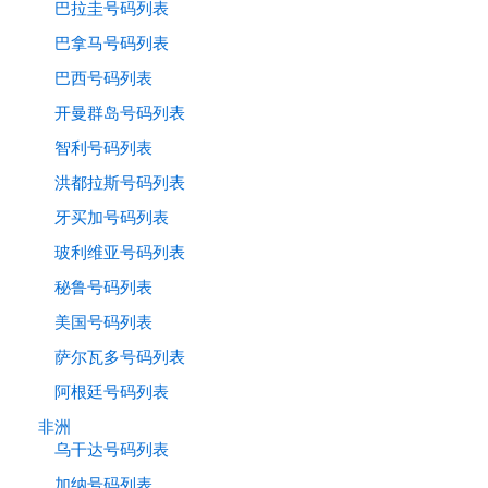
巴拉圭号码列表
巴拿马号码列表
巴西号码列表
开曼群岛号码列表
智利号码列表
洪都拉斯号码列表
牙买加号码列表
玻利维亚号码列表
秘鲁号码列表
美国号码列表
萨尔瓦多号码列表
阿根廷号码列表
非洲
乌干达号码列表
加纳号码列表