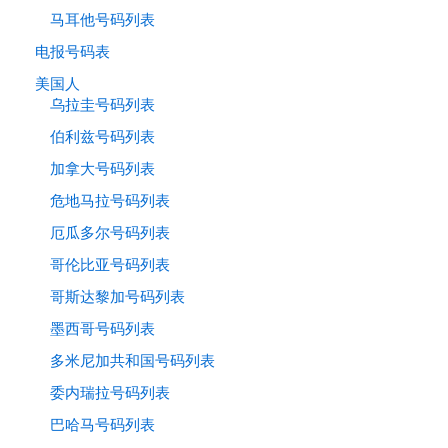
马耳他号码列表
电报号码表
美国人
乌拉圭号码列表
伯利兹号码列表
加拿大号码列表
危地马拉号码列表
厄瓜多尔号码列表
哥伦比亚号码列表
哥斯达黎加号码列表
墨西哥号码列表
多米尼加共和国号码列表
委内瑞拉号码列表
巴哈马号码列表