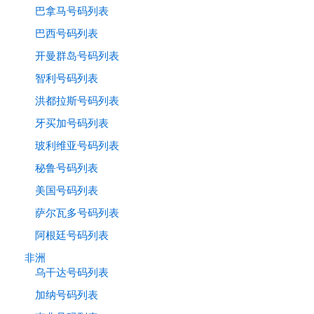
巴拿马号码列表
巴西号码列表
开曼群岛号码列表
智利号码列表
洪都拉斯号码列表
牙买加号码列表
玻利维亚号码列表
秘鲁号码列表
美国号码列表
萨尔瓦多号码列表
阿根廷号码列表
非洲
乌干达号码列表
加纳号码列表