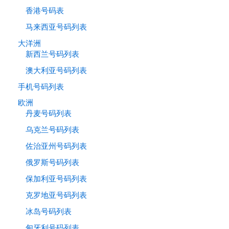
香港号码表
马来西亚号码列表
大洋洲
新西兰号码列表
澳大利亚号码列表
手机号码列表
欧洲
丹麦号码列表
乌克兰号码列表
佐治亚州号码列表
俄罗斯号码列表
保加利亚号码列表
克罗地亚号码列表
冰岛号码列表
匈牙利号码列表