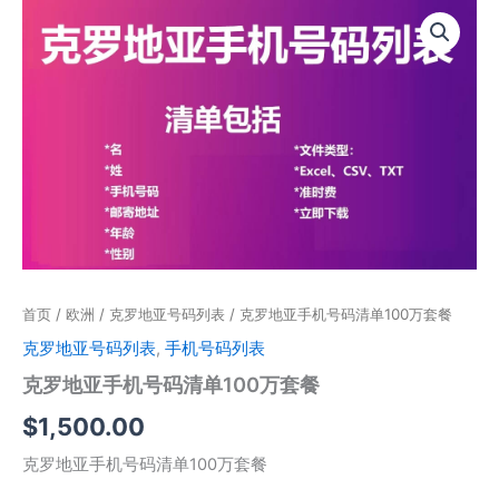
克
罗
地
亚
手
机
号
码
清
单
100
万
套
餐
首页
/
欧洲
/
克罗地亚号码列表
/ 克罗地亚手机号码清单100万套餐
数
量
克罗地亚号码列表
,
手机号码列表
克罗地亚手机号码清单100万套餐
$
1,500.00
克罗地亚手机号码清单100万套餐