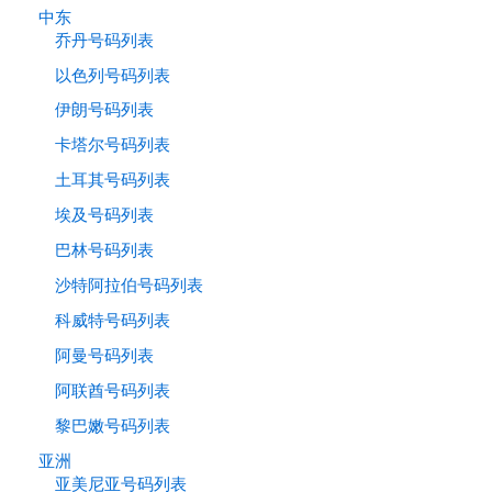
中东
乔丹号码列表
以色列号码列表
伊朗号码列表
卡塔尔号码列表
土耳其号码列表
埃及号码列表
巴林号码列表
沙特阿拉伯号码列表
科威特号码列表
阿曼号码列表
阿联酋号码列表
黎巴嫩号码列表
亚洲
亚美尼亚号码列表