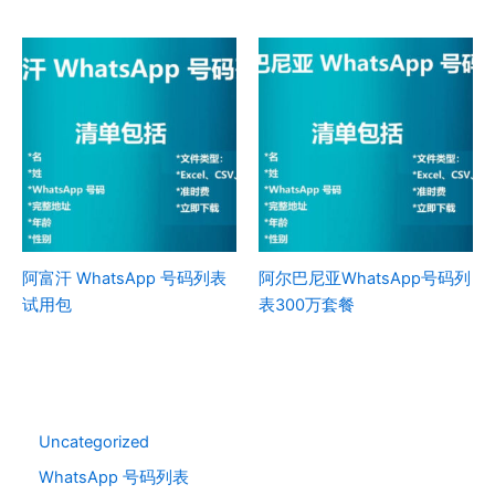
阿富汗 WhatsApp 号码列表
阿尔巴尼亚WhatsApp号码列
试用包
表300万套餐
Uncategorized
WhatsApp 号码列表