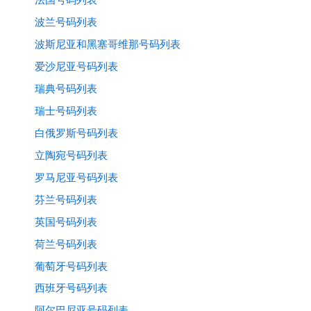
法国号码列表
波兰号码列表
波斯尼亚和黑塞哥维那号码列表
爱沙尼亚号码列表
瑞典号码列表
瑞士号码列表
白俄罗斯号码列表
立陶宛号码列表
罗马尼亚号码列表
芬兰号码列表
英国号码列表
荷兰号码列表
葡萄牙号码列表
西班牙号码列表
阿尔巴尼亚号码列表