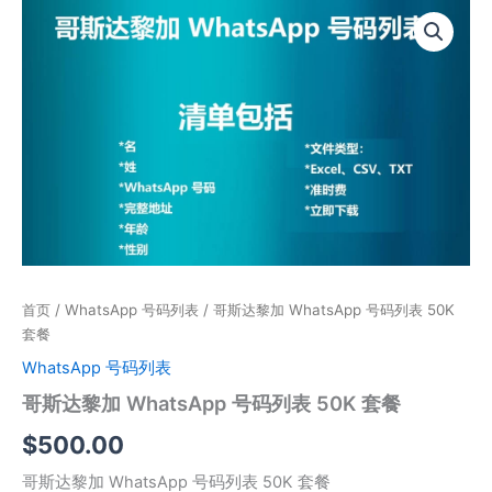
哥
斯
达
黎
加
WhatsApp
号
码
列
表
50K
套
餐
数
首页
/
WhatsApp 号码列表
/ 哥斯达黎加 WhatsApp 号码列表 50K
量
套餐
WhatsApp 号码列表
哥斯达黎加 WhatsApp 号码列表 50K 套餐
$
500.00
哥斯达黎加 WhatsApp 号码列表 50K 套餐