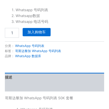
Whatsapp 号码列表
Whatsapp数据
Whatsapp 电话号码
加入购物车
分类：
WhatsApp 号码列表
标签：
哥斯达黎加 WhatsApp 号码列表
品牌：
WhatsApp 数据库
描述
用户评价 (0)
哥斯达黎加 WhatsApp 号码列表 50K 套餐