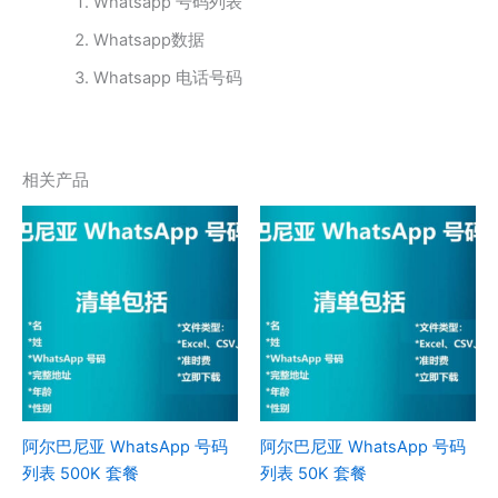
Whatsapp 号码列表
Whatsapp数据
Whatsapp 电话号码
相关产品
阿尔巴尼亚 WhatsApp 号码
阿尔巴尼亚 WhatsApp 号码
列表 500K 套餐
列表 50K 套餐