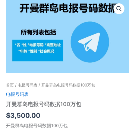
开
曼
群
岛
电
报
号
码
数
据
100
万
包
数
首页
/
电报号码表
/ 开曼群岛电报号码数据100万包
量
电报号码表
开曼群岛电报号码数据100万包
$
3,500.00
开曼群岛电报号码数据100万包