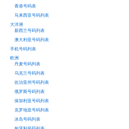
香港号码表
马来西亚号码列表
大洋洲
新西兰号码列表
澳大利亚号码列表
手机号码列表
欧洲
丹麦号码列表
乌克兰号码列表
佐治亚州号码列表
俄罗斯号码列表
保加利亚号码列表
克罗地亚号码列表
冰岛号码列表
匈牙利号码列表