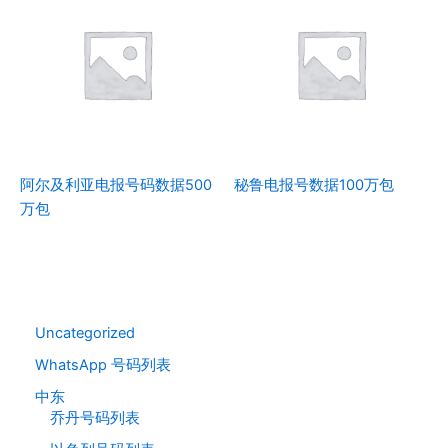
阿尔及利亚电报号码数据500
秘鲁电报号数据100万包
万包
Uncategorized
WhatsApp 号码列表
中东
乔丹号码列表