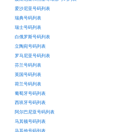
爱沙尼亚号码列表
瑞典号码列表
瑞士号码列表
白俄罗斯号码列表
立陶宛号码列表
罗马尼亚号码列表
芬兰号码列表
英国号码列表
荷兰号码列表
葡萄牙号码列表
西班牙号码列表
阿尔巴尼亚号码列表
马其顿号码列表
马耳他号码列表