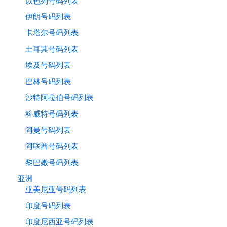
以色列号码列表
伊朗号码列表
卡塔尔号码列表
土耳其号码列表
埃及号码列表
巴林号码列表
沙特阿拉伯号码列表
科威特号码列表
阿曼号码列表
阿联酋号码列表
黎巴嫩号码列表
亚洲
亚美尼亚号码列表
印度号码列表
印度尼西亚号码列表