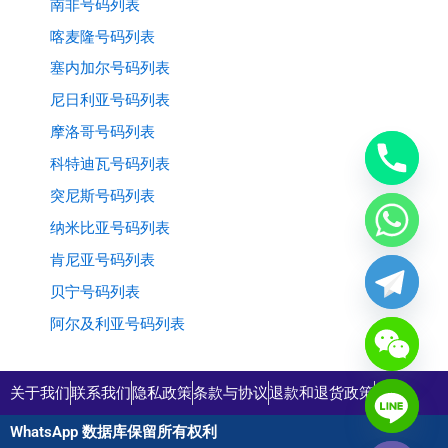
南非号码列表
喀麦隆号码列表
塞内加尔号码列表
尼日利亚号码列表
摩洛哥号码列表
科特迪瓦号码列表
突尼斯号码列表
纳米比亚号码列表
肯尼亚号码列表
贝宁号码列表
阿尔及利亚号码列表
关于我们
联系我们
隐私政策
条款与协议
退款和退货政策
购物
WhatsApp 数据库保留所有权利