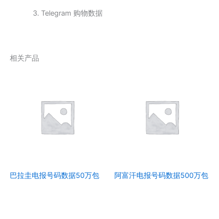
Telegram 购物数据
相关产品
巴拉圭电报号码数据50万包
阿富汗电报号码数据500万包