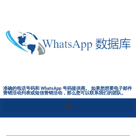
跳
至
内
容
准确的电话号码和 WhatsApp 号码提供商。 如果您想要电子邮件
营销活动列表或短信营销活动，那么您可以联系我们的团队。