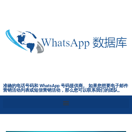
跳
至
内
容
准确的电话号码和 WhatsApp 号码提供商。 如果您想要电子邮件
营销活动列表或短信营销活动，那么您可以联系我们的团队。