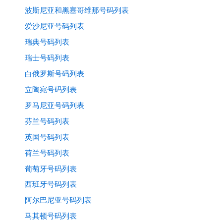
波斯尼亚和黑塞哥维那号码列表
爱沙尼亚号码列表
瑞典号码列表
瑞士号码列表
白俄罗斯号码列表
立陶宛号码列表
罗马尼亚号码列表
芬兰号码列表
英国号码列表
荷兰号码列表
葡萄牙号码列表
西班牙号码列表
阿尔巴尼亚号码列表
马其顿号码列表