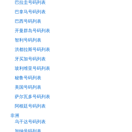
巴拉圭号码列表
巴拿马号码列表
巴西号码列表
开曼群岛号码列表
智利号码列表
洪都拉斯号码列表
牙买加号码列表
玻利维亚号码列表
秘鲁号码列表
美国号码列表
萨尔瓦多号码列表
阿根廷号码列表
非洲
乌干达号码列表
加纳号码列表