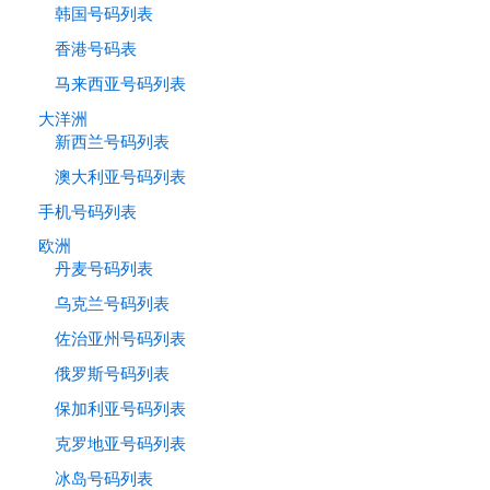
韩国号码列表
香港号码表
马来西亚号码列表
大洋洲
新西兰号码列表
澳大利亚号码列表
手机号码列表
欧洲
丹麦号码列表
乌克兰号码列表
佐治亚州号码列表
俄罗斯号码列表
保加利亚号码列表
克罗地亚号码列表
冰岛号码列表