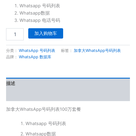
Whatsapp 号码列表
Whatsapp数据
Whatsapp 电话号码
加入购物车
分类：
WhatsApp 号码列表
标签：
加拿大WhatsApp号码列表
品牌：
WhatsApp 数据库
描述
用户评价 (0)
加拿大WhatsApp号码列表100万套餐
Whatsapp 号码列表
Whatsapp数据