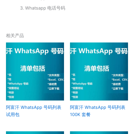
Whatsapp 电话号码
相关产品
阿富汗 WhatsApp 号码列表
阿富汗 WhatsApp 号码列表
试用包
100K 套餐