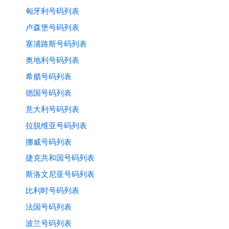
匈牙利号码列表
卢森堡号码列表
塞浦路斯号码列表
奥地利号码列表
希腊号码列表
德国号码列表
意大利号码列表
拉脱维亚号码列表
挪威号码列表
捷克共和国号码列表
斯洛文尼亚号码列表
比利时号码列表
法国号码列表
波兰号码列表