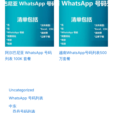
阿尔巴尼亚 WhatsApp 号码
越南WhatsApp号码列表500
列表 100K 套餐
万套餐
Uncategorized
WhatsApp 号码列表
中东
乔丹号码列表