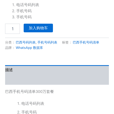
电话号码列表
手机号码
手机号码
加入购物车
分类：
巴西号码列表
,
手机号码列表
标签：
巴西手机号码清单
品牌：
WhatsApp 数据库
描述
用户评价 (0)
巴西手机号码清单300万套餐
电话号码列表
手机号码