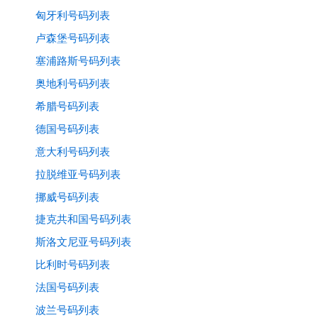
匈牙利号码列表
卢森堡号码列表
塞浦路斯号码列表
奥地利号码列表
希腊号码列表
德国号码列表
意大利号码列表
拉脱维亚号码列表
挪威号码列表
捷克共和国号码列表
斯洛文尼亚号码列表
比利时号码列表
法国号码列表
波兰号码列表