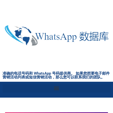
跳
至
内
容
准确的电话号码和 WhatsApp 号码提供商。 如果您想要电子邮件
营销活动列表或短信营销活动，那么您可以联系我们的团队。