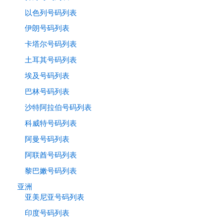
以色列号码列表
伊朗号码列表
卡塔尔号码列表
土耳其号码列表
埃及号码列表
巴林号码列表
沙特阿拉伯号码列表
科威特号码列表
阿曼号码列表
阿联酋号码列表
黎巴嫩号码列表
亚洲
亚美尼亚号码列表
印度号码列表