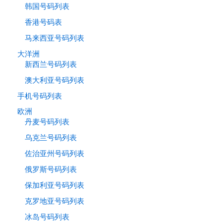
韩国号码列表
香港号码表
马来西亚号码列表
大洋洲
新西兰号码列表
澳大利亚号码列表
手机号码列表
欧洲
丹麦号码列表
乌克兰号码列表
佐治亚州号码列表
俄罗斯号码列表
保加利亚号码列表
克罗地亚号码列表
冰岛号码列表