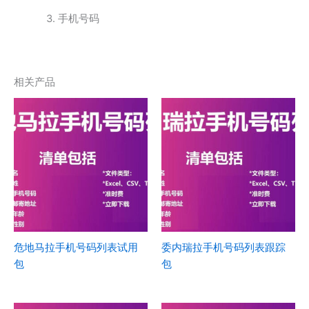
手机号码
相关产品
危地马拉手机号码列表试用
委内瑞拉手机号码列表跟踪
包
包