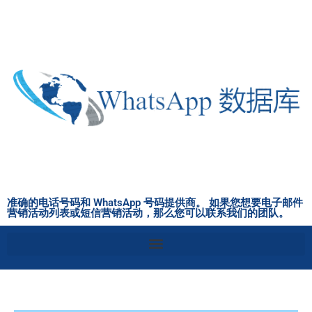
跳
至
内
容
准确的电话号码和 WhatsApp 号码提供商。 如果您想要电子邮件
营销活动列表或短信营销活动，那么您可以联系我们的团队。