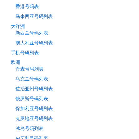
香港号码表
马来西亚号码列表
大洋洲
新西兰号码列表
澳大利亚号码列表
手机号码列表
欧洲
丹麦号码列表
乌克兰号码列表
佐治亚州号码列表
俄罗斯号码列表
保加利亚号码列表
克罗地亚号码列表
冰岛号码列表
匈牙利号码列表