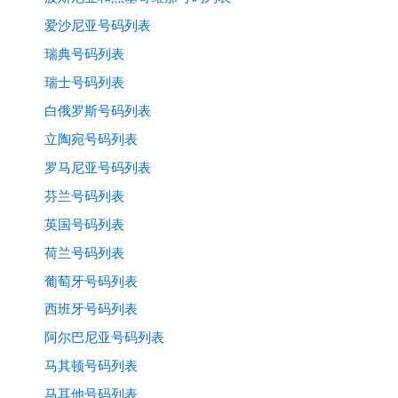
爱沙尼亚号码列表
瑞典号码列表
瑞士号码列表
白俄罗斯号码列表
立陶宛号码列表
罗马尼亚号码列表
芬兰号码列表
英国号码列表
荷兰号码列表
葡萄牙号码列表
西班牙号码列表
阿尔巴尼亚号码列表
马其顿号码列表
马耳他号码列表