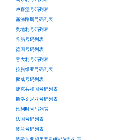
卢森堡号码列表
塞浦路斯号码列表
奥地利号码列表
希腊号码列表
德国号码列表
意大利号码列表
拉脱维亚号码列表
挪威号码列表
捷克共和国号码列表
斯洛文尼亚号码列表
比利时号码列表
法国号码列表
波兰号码列表
波斯尼亚和黑塞哥维那号码列表