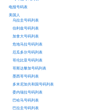
电报号码表
美国人
乌拉圭号码列表
伯利兹号码列表
加拿大号码列表
危地马拉号码列表
厄瓜多尔号码列表
哥伦比亚号码列表
哥斯达黎加号码列表
墨西哥号码列表
多米尼加共和国号码列表
委内瑞拉号码列表
巴哈马号码列表
巴拉圭号码列表