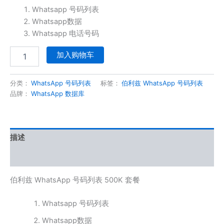
Whatsapp 号码列表
Whatsapp数据
Whatsapp 电话号码
加入购物车
分类：
WhatsApp 号码列表
标签：
伯利兹 WhatsApp 号码列表
品牌：
WhatsApp 数据库
描述
用户评价 (0)
伯利兹 WhatsApp 号码列表 500K 套餐
Whatsapp 号码列表
Whatsapp数据