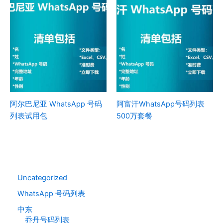
阿尔巴尼亚 WhatsApp 号码
阿富汗WhatsApp号码列表
列表试用包
500万套餐
Uncategorized
WhatsApp 号码列表
中东
乔丹号码列表