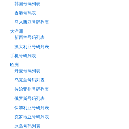
韩国号码列表
香港号码表
马来西亚号码列表
大洋洲
新西兰号码列表
澳大利亚号码列表
手机号码列表
欧洲
丹麦号码列表
乌克兰号码列表
佐治亚州号码列表
俄罗斯号码列表
保加利亚号码列表
克罗地亚号码列表
冰岛号码列表