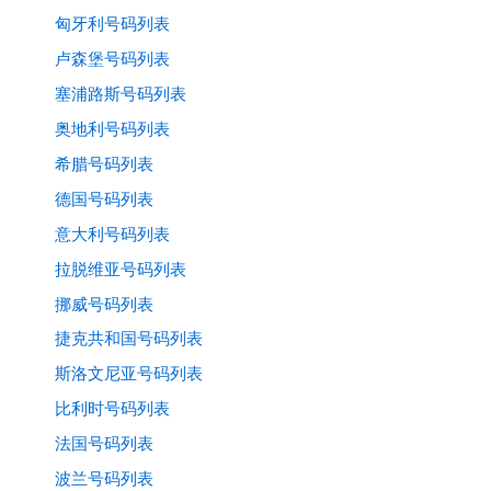
匈牙利号码列表
卢森堡号码列表
塞浦路斯号码列表
奥地利号码列表
希腊号码列表
德国号码列表
意大利号码列表
拉脱维亚号码列表
挪威号码列表
捷克共和国号码列表
斯洛文尼亚号码列表
比利时号码列表
法国号码列表
波兰号码列表