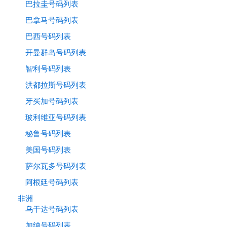
巴拉圭号码列表
巴拿马号码列表
巴西号码列表
开曼群岛号码列表
智利号码列表
洪都拉斯号码列表
牙买加号码列表
玻利维亚号码列表
秘鲁号码列表
美国号码列表
萨尔瓦多号码列表
阿根廷号码列表
非洲
乌干达号码列表
加纳号码列表