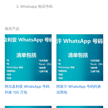
Whatsapp 电话号码
相关产品
阿尔及利亚 WhatsApp 号码
阿富汗 WhatsApp 号码列表
列表 100 万包
试用包