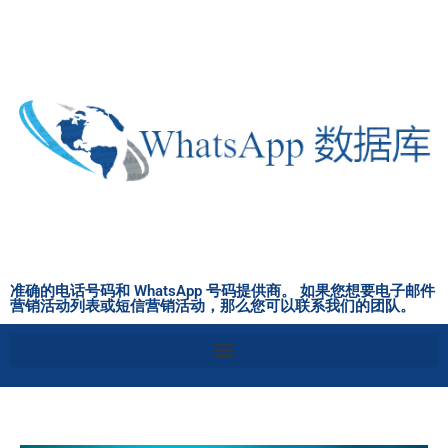
跳
至
内
容
准确的电话号码和 WhatsApp 号码提供商。 如果您想要电子邮件
营销活动列表或短信营销活动，那么您可以联系我们的团队。