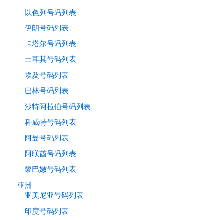
以色列号码列表
伊朗号码列表
卡塔尔号码列表
土耳其号码列表
埃及号码列表
巴林号码列表
沙特阿拉伯号码列表
科威特号码列表
阿曼号码列表
阿联酋号码列表
黎巴嫩号码列表
亚洲
亚美尼亚号码列表
印度号码列表