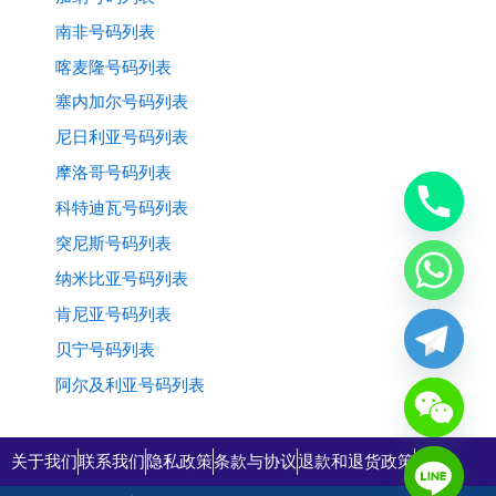
南非号码列表
喀麦隆号码列表
塞内加尔号码列表
尼日利亚号码列表
摩洛哥号码列表
科特迪瓦号码列表
突尼斯号码列表
纳米比亚号码列表
肯尼亚号码列表
贝宁号码列表
阿尔及利亚号码列表
关于我们
联系我们
隐私政策
条款与协议
退款和退货政策
购物