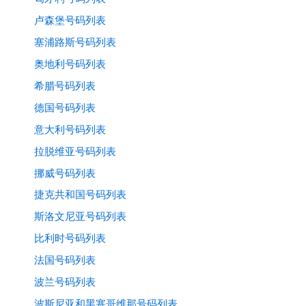
卢森堡号码列表
塞浦路斯号码列表
奥地利号码列表
希腊号码列表
德国号码列表
意大利号码列表
拉脱维亚号码列表
挪威号码列表
捷克共和国号码列表
斯洛文尼亚号码列表
比利时号码列表
法国号码列表
波兰号码列表
波斯尼亚和黑塞哥维那号码列表