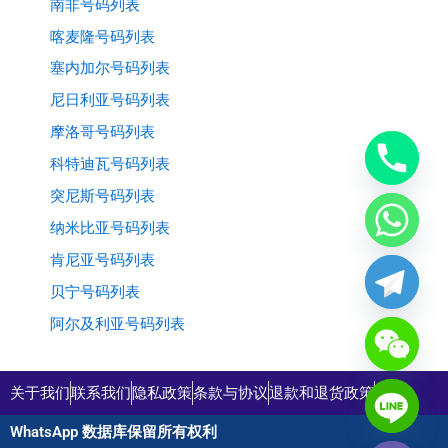
南非号码列表
喀麦隆号码列表
塞内加尔号码列表
尼日利亚号码列表
摩洛哥号码列表
科特迪瓦号码列表
突尼斯号码列表
纳米比亚号码列表
肯尼亚号码列表
贝宁号码列表
阿尔及利亚号码列表
关于我们
联系我们
隐私政策
条款与协议
退款和退货政策
购物
WhatsApp 数据库保留所有权利