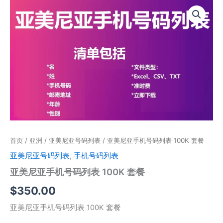
亚
美
尼
亚
手
机
号
码
列
表
100K
套
餐
数
首页
/
亚洲
/
亚美尼亚号码列表
/ 亚美尼亚手机号码列表 100K 套餐
量
亚美尼亚号码列表
,
手机号码列表
亚美尼亚手机号码列表 100K 套餐
$
350.00
亚美尼亚手机号码列表 100K 套餐