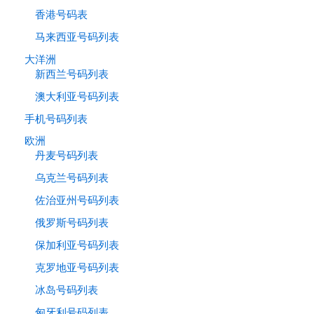
香港号码表
马来西亚号码列表
大洋洲
新西兰号码列表
澳大利亚号码列表
手机号码列表
欧洲
丹麦号码列表
乌克兰号码列表
佐治亚州号码列表
俄罗斯号码列表
保加利亚号码列表
克罗地亚号码列表
冰岛号码列表
匈牙利号码列表