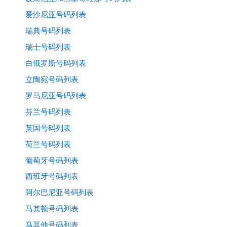
爱沙尼亚号码列表
瑞典号码列表
瑞士号码列表
白俄罗斯号码列表
立陶宛号码列表
罗马尼亚号码列表
芬兰号码列表
英国号码列表
荷兰号码列表
葡萄牙号码列表
西班牙号码列表
阿尔巴尼亚号码列表
马其顿号码列表
马耳他号码列表