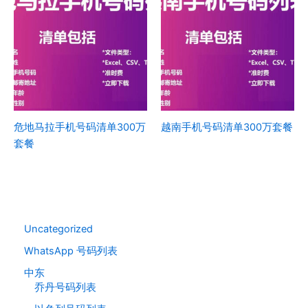
危地马拉手机号码清单300万
越南手机号码清单300万套餐
套餐
Uncategorized
WhatsApp 号码列表
中东
乔丹号码列表