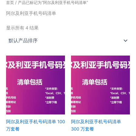
首页
/ 产品已标记为“阿尔及利亚手机号码清单”
阿尔及利亚手机号码清单
显示所有 4 结果
阿尔及利亚手机号码清单 100
阿尔及利亚手机号码清单
万套餐
300 万套餐