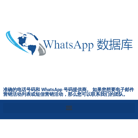
跳
至
内
容
准确的电话号码和 WhatsApp 号码提供商。 如果您想要电子邮件
营销活动列表或短信营销活动，那么您可以联系我们的团队。