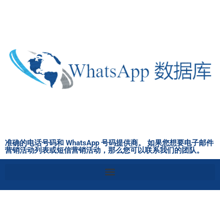
跳
至
内
容
准确的电话号码和 WhatsApp 号码提供商。 如果您想要电子邮件
营销活动列表或短信营销活动，那么您可以联系我们的团队。