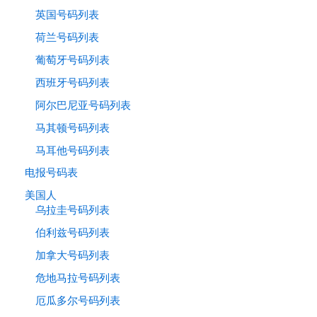
英国号码列表
荷兰号码列表
葡萄牙号码列表
西班牙号码列表
阿尔巴尼亚号码列表
马其顿号码列表
马耳他号码列表
电报号码表
美国人
乌拉圭号码列表
伯利兹号码列表
加拿大号码列表
危地马拉号码列表
厄瓜多尔号码列表