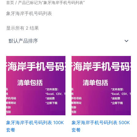
首页
/ 产品已标记为“象牙海岸手机号码列表”
象牙海岸手机号码列表
显示所有 2 结果
象牙海岸手机号码列表 100K
象牙海岸手机号码列表 500K
套餐
套餐