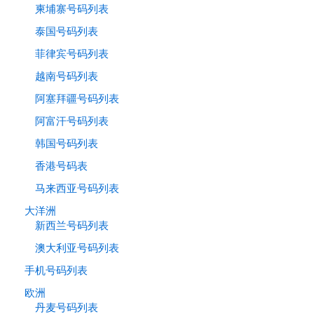
柬埔寨号码列表
泰国号码列表
菲律宾号码列表
越南号码列表
阿塞拜疆号码列表
阿富汗号码列表
韩国号码列表
香港号码表
马来西亚号码列表
大洋洲
新西兰号码列表
澳大利亚号码列表
手机号码列表
欧洲
丹麦号码列表