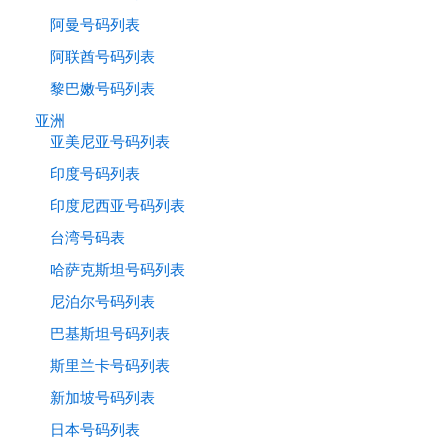
阿曼号码列表
阿联酋号码列表
黎巴嫩号码列表
亚洲
亚美尼亚号码列表
印度号码列表
印度尼西亚号码列表
台湾号码表
哈萨克斯坦号码列表
尼泊尔号码列表
巴基斯坦号码列表
斯里兰卡号码列表
新加坡号码列表
日本号码列表