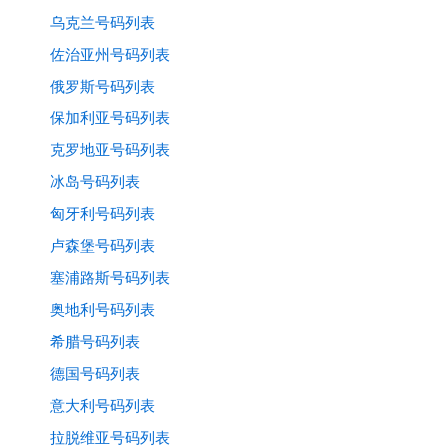
乌克兰号码列表
佐治亚州号码列表
俄罗斯号码列表
保加利亚号码列表
克罗地亚号码列表
冰岛号码列表
匈牙利号码列表
卢森堡号码列表
塞浦路斯号码列表
奥地利号码列表
希腊号码列表
德国号码列表
意大利号码列表
拉脱维亚号码列表