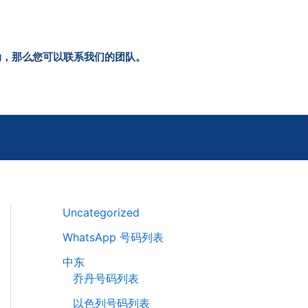
活动，那么您可以联系我们的团队。
Uncategorized
WhatsApp 号码列表
中东
乔丹号码列表
以色列号码列表