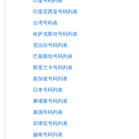
印度号码列表
印度尼西亚号码列表
台湾号码表
哈萨克斯坦号码列表
尼泊尔号码列表
巴基斯坦号码列表
斯里兰卡号码列表
新加坡号码列表
日本号码列表
柬埔寨号码列表
泰国号码列表
菲律宾号码列表
越南号码列表