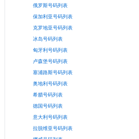
俄罗斯号码列表
保加利亚号码列表
克罗地亚号码列表
冰岛号码列表
匈牙利号码列表
卢森堡号码列表
塞浦路斯号码列表
奥地利号码列表
希腊号码列表
德国号码列表
意大利号码列表
拉脱维亚号码列表