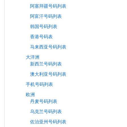
阿塞拜疆号码列表
阿富汗号码列表
韩国号码列表
香港号码表
马来西亚号码列表
大洋洲
新西兰号码列表
澳大利亚号码列表
手机号码列表
欧洲
丹麦号码列表
乌克兰号码列表
佐治亚州号码列表