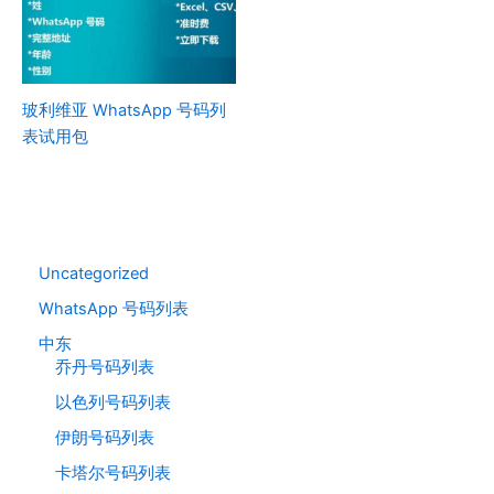
玻利维亚 WhatsApp 号码列
表试用包
Uncategorized
WhatsApp 号码列表
中东
乔丹号码列表
以色列号码列表
伊朗号码列表
卡塔尔号码列表