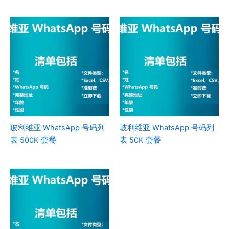
玻利维亚 WhatsApp 号码列
玻利维亚 WhatsApp 号码列
表 500K 套餐
表 50K 套餐