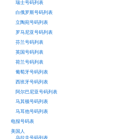
瑞士号码列表
白俄罗斯号码列表
立陶宛号码列表
罗马尼亚号码列表
芬兰号码列表
英国号码列表
荷兰号码列表
葡萄牙号码列表
西班牙号码列表
阿尔巴尼亚号码列表
马其顿号码列表
马耳他号码列表
电报号码表
美国人
乌拉圭号码列表