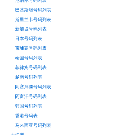
尼泊尔号码列表
巴基斯坦号码列表
斯里兰卡号码列表
新加坡号码列表
日本号码列表
柬埔寨号码列表
泰国号码列表
菲律宾号码列表
越南号码列表
阿塞拜疆号码列表
阿富汗号码列表
韩国号码列表
香港号码表
马来西亚号码列表
大洋洲