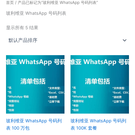
首页
/ 产品已标记为“玻利维亚 WhatsApp 号码列表”
玻利维亚 WhatsApp 号码列表
显示所有 5 结果
玻利维亚 WhatsApp 号码列
玻利维亚 WhatsApp 号码列
表 100 万包
表 100K 套餐