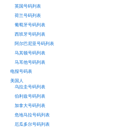
英国号码列表
荷兰号码列表
葡萄牙号码列表
西班牙号码列表
阿尔巴尼亚号码列表
马其顿号码列表
马耳他号码列表
电报号码表
美国人
乌拉圭号码列表
伯利兹号码列表
加拿大号码列表
危地马拉号码列表
厄瓜多尔号码列表