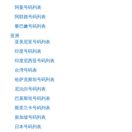
阿曼号码列表
阿联酋号码列表
黎巴嫩号码列表
亚洲
亚美尼亚号码列表
印度号码列表
印度尼西亚号码列表
台湾号码表
哈萨克斯坦号码列表
尼泊尔号码列表
巴基斯坦号码列表
斯里兰卡号码列表
新加坡号码列表
日本号码列表