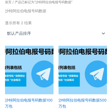
首页
/ 产品已标记为“沙特阿拉伯电报号码数据”
沙特阿拉伯电报号码数据
显示所有 2 结果
沙特阿拉伯电报号码数据100
沙特阿拉伯电报号码数据500
万包
万包