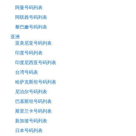
阿曼号码列表
阿联酋号码列表
黎巴嫩号码列表
亚洲
亚美尼亚号码列表
印度号码列表
印度尼西亚号码列表
台湾号码表
哈萨克斯坦号码列表
尼泊尔号码列表
巴基斯坦号码列表
斯里兰卡号码列表
新加坡号码列表
日本号码列表