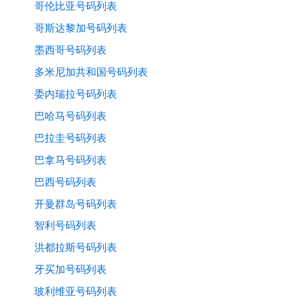
哥伦比亚号码列表
哥斯达黎加号码列表
墨西哥号码列表
多米尼加共和国号码列表
委内瑞拉号码列表
巴哈马号码列表
巴拉圭号码列表
巴拿马号码列表
巴西号码列表
开曼群岛号码列表
智利号码列表
洪都拉斯号码列表
牙买加号码列表
玻利维亚号码列表