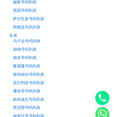
秘鲁号码列表
美国号码列表
萨尔瓦多号码列表
阿根廷号码列表
非洲
乌干达号码列表
加纳号码列表
南非号码列表
喀麦隆号码列表
塞内加尔号码列表
尼日利亚号码列表
摩洛哥号码列表
科特迪瓦号码列表
突尼斯号码列表
纳米比亚号码列表