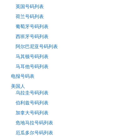
英国号码列表
荷兰号码列表
葡萄牙号码列表
西班牙号码列表
阿尔巴尼亚号码列表
马其顿号码列表
马耳他号码列表
电报号码表
美国人
乌拉圭号码列表
伯利兹号码列表
加拿大号码列表
危地马拉号码列表
厄瓜多尔号码列表