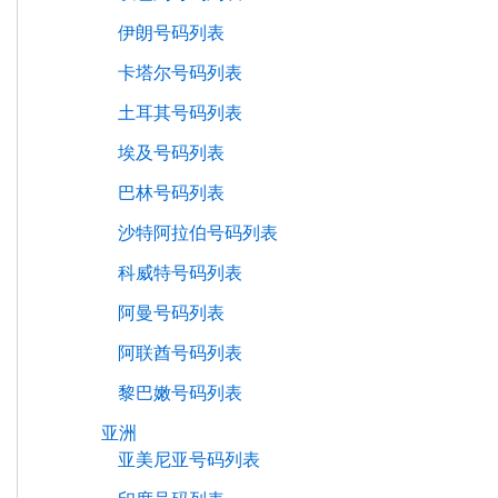
伊朗号码列表
卡塔尔号码列表
土耳其号码列表
埃及号码列表
巴林号码列表
沙特阿拉伯号码列表
科威特号码列表
阿曼号码列表
阿联酋号码列表
黎巴嫩号码列表
亚洲
亚美尼亚号码列表