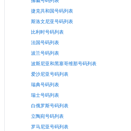
挪威号码列表
捷克共和国号码列表
斯洛文尼亚号码列表
比利时号码列表
法国号码列表
波兰号码列表
波斯尼亚和黑塞哥维那号码列表
爱沙尼亚号码列表
瑞典号码列表
瑞士号码列表
白俄罗斯号码列表
立陶宛号码列表
罗马尼亚号码列表