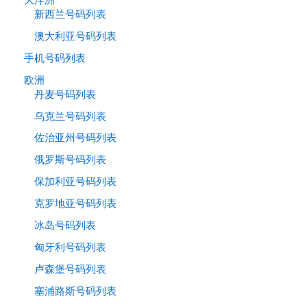
新西兰号码列表
澳大利亚号码列表
手机号码列表
欧洲
丹麦号码列表
乌克兰号码列表
佐治亚州号码列表
俄罗斯号码列表
保加利亚号码列表
克罗地亚号码列表
冰岛号码列表
匈牙利号码列表
卢森堡号码列表
塞浦路斯号码列表