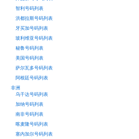
智利号码列表
洪都拉斯号码列表
牙买加号码列表
玻利维亚号码列表
秘鲁号码列表
美国号码列表
萨尔瓦多号码列表
阿根廷号码列表
非洲
乌干达号码列表
加纳号码列表
南非号码列表
喀麦隆号码列表
塞内加尔号码列表