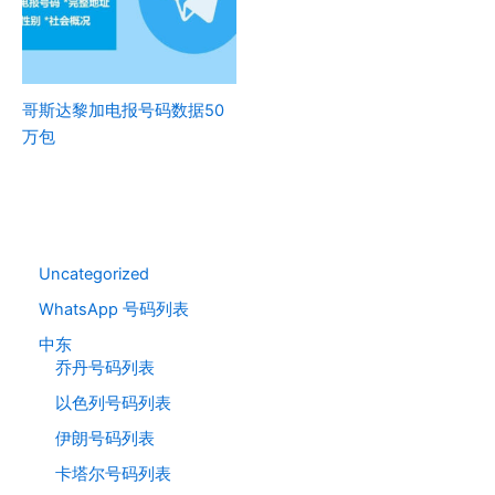
哥斯达黎加电报号码数据50
万包
Uncategorized
WhatsApp 号码列表
中东
乔丹号码列表
以色列号码列表
伊朗号码列表
卡塔尔号码列表