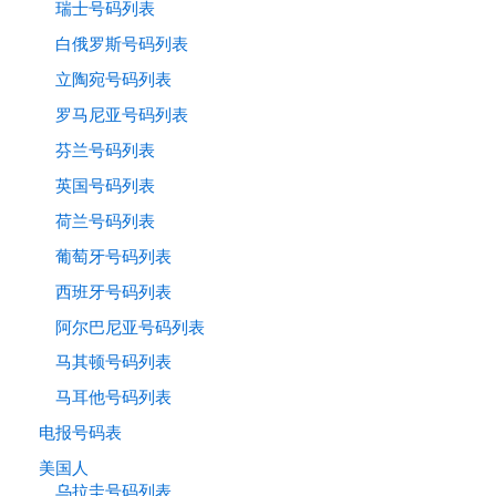
瑞士号码列表
白俄罗斯号码列表
立陶宛号码列表
罗马尼亚号码列表
芬兰号码列表
英国号码列表
荷兰号码列表
葡萄牙号码列表
西班牙号码列表
阿尔巴尼亚号码列表
马其顿号码列表
马耳他号码列表
电报号码表
美国人
乌拉圭号码列表