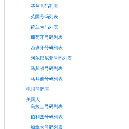
芬兰号码列表
英国号码列表
荷兰号码列表
葡萄牙号码列表
西班牙号码列表
阿尔巴尼亚号码列表
马其顿号码列表
马耳他号码列表
电报号码表
美国人
乌拉圭号码列表
伯利兹号码列表
加拿大号码列表