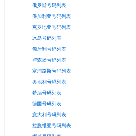
俄罗斯号码列表
保加利亚号码列表
克罗地亚号码列表
冰岛号码列表
匈牙利号码列表
卢森堡号码列表
塞浦路斯号码列表
奥地利号码列表
希腊号码列表
德国号码列表
意大利号码列表
拉脱维亚号码列表