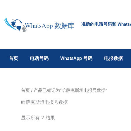
跳
至
内
准确的电话号码和 Wha
容
首页
电话号码
WhatsApp 号码
电报数据
首页
/ 产品已标记为“哈萨克斯坦电报号数据”
哈萨克斯坦电报号数据
显示所有 2 结果