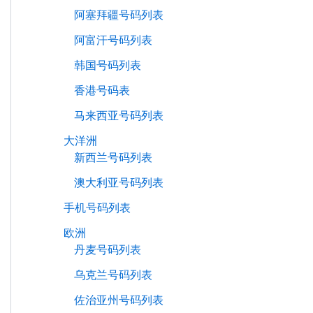
阿塞拜疆号码列表
阿富汗号码列表
韩国号码列表
香港号码表
马来西亚号码列表
大洋洲
新西兰号码列表
澳大利亚号码列表
手机号码列表
欧洲
丹麦号码列表
乌克兰号码列表
佐治亚州号码列表