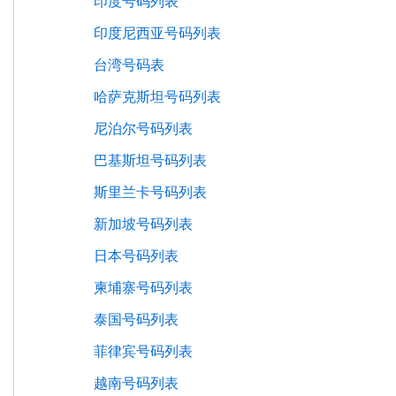
印度号码列表
印度尼西亚号码列表
台湾号码表
哈萨克斯坦号码列表
尼泊尔号码列表
巴基斯坦号码列表
斯里兰卡号码列表
新加坡号码列表
日本号码列表
柬埔寨号码列表
泰国号码列表
菲律宾号码列表
越南号码列表