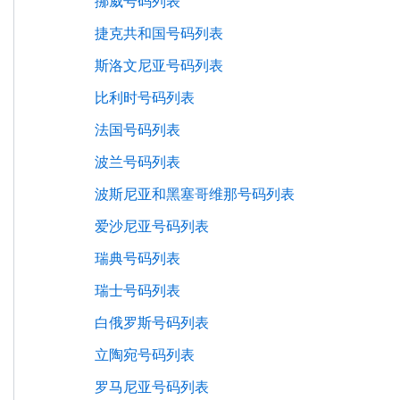
挪威号码列表
捷克共和国号码列表
斯洛文尼亚号码列表
比利时号码列表
法国号码列表
波兰号码列表
波斯尼亚和黑塞哥维那号码列表
爱沙尼亚号码列表
瑞典号码列表
瑞士号码列表
白俄罗斯号码列表
立陶宛号码列表
罗马尼亚号码列表