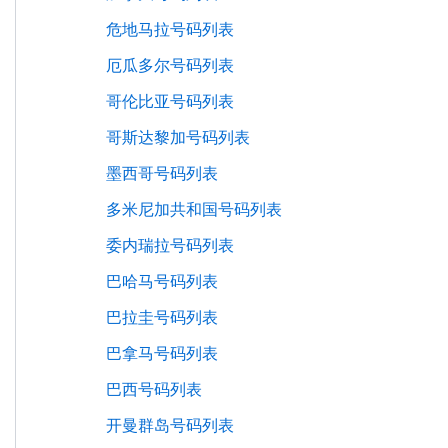
危地马拉号码列表
厄瓜多尔号码列表
哥伦比亚号码列表
哥斯达黎加号码列表
墨西哥号码列表
多米尼加共和国号码列表
委内瑞拉号码列表
巴哈马号码列表
巴拉圭号码列表
巴拿马号码列表
巴西号码列表
开曼群岛号码列表