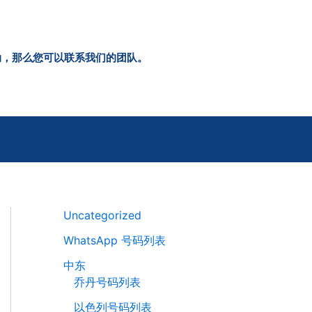
活动，那么您可以联系我们的团队。
Uncategorized
WhatsApp 号码列表
中东
乔丹号码列表
以色列号码列表