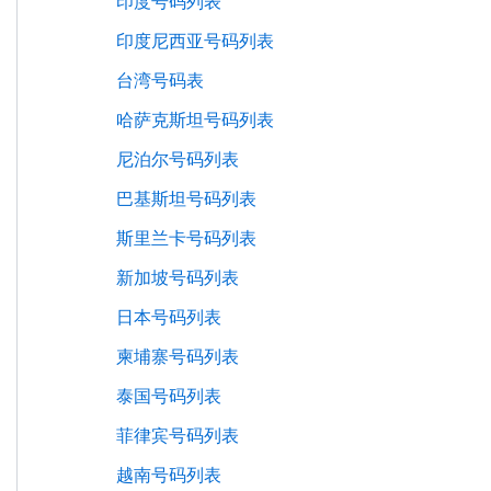
印度号码列表
印度尼西亚号码列表
台湾号码表
哈萨克斯坦号码列表
尼泊尔号码列表
巴基斯坦号码列表
斯里兰卡号码列表
新加坡号码列表
日本号码列表
柬埔寨号码列表
泰国号码列表
菲律宾号码列表
越南号码列表