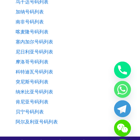
乌干达号码列表
加纳号码列表
南非号码列表
喀麦隆号码列表
塞内加尔号码列表
尼日利亚号码列表
摩洛哥号码列表
科特迪瓦号码列表
突尼斯号码列表
纳米比亚号码列表
肯尼亚号码列表
贝宁号码列表
阿尔及利亚号码列表