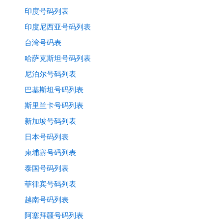
印度号码列表
印度尼西亚号码列表
台湾号码表
哈萨克斯坦号码列表
尼泊尔号码列表
巴基斯坦号码列表
斯里兰卡号码列表
新加坡号码列表
日本号码列表
柬埔寨号码列表
泰国号码列表
菲律宾号码列表
越南号码列表
阿塞拜疆号码列表