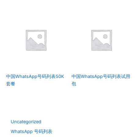
中国WhatsApp号码列表50K
中国WhatsApp号码列表试用
套餐
包
Uncategorized
WhatsApp 号码列表