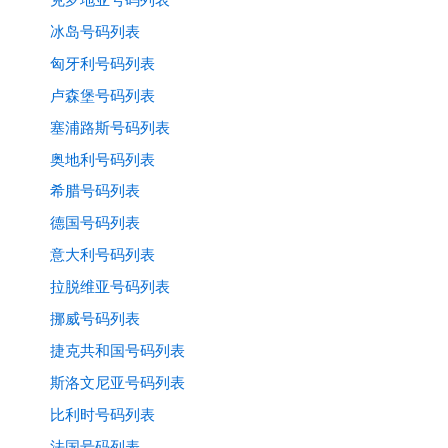
冰岛号码列表
匈牙利号码列表
卢森堡号码列表
塞浦路斯号码列表
奥地利号码列表
希腊号码列表
德国号码列表
意大利号码列表
拉脱维亚号码列表
挪威号码列表
捷克共和国号码列表
斯洛文尼亚号码列表
比利时号码列表
法国号码列表