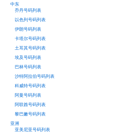
中东
乔丹号码列表
以色列号码列表
伊朗号码列表
卡塔尔号码列表
土耳其号码列表
埃及号码列表
巴林号码列表
沙特阿拉伯号码列表
科威特号码列表
阿曼号码列表
阿联酋号码列表
黎巴嫩号码列表
亚洲
亚美尼亚号码列表