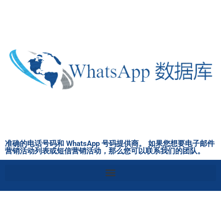
跳
至
内
容
准确的电话号码和 WhatsApp 号码提供商。 如果您想要电子邮件
营销活动列表或短信营销活动，那么您可以联系我们的团队。