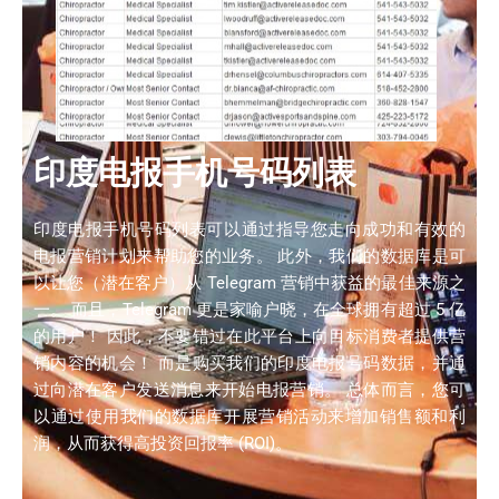
印度电报手机号码列表
印度电报手机号码列表可以通过指导您走向成功和有效的
电报营销计划来帮助您的业务。 此外，我们的数据库是可
以让您（潜在客户）从 Telegram 营销中获益的最佳来源之
一。 而且，Telegram 更是家喻户晓，在全球拥有超过 5 亿
的用户！ 因此，不要错过在此平台上向目标消费者提供营
销内容的机会！ 而是购买我们的印度电报号码数据，并通
过向潜在客户发送消息来开始电报营销。 总体而言，您可
以通过使用我们的数据库开展营销活动来增加销售额和利
润，从而获得高投资回报率 (ROI)。