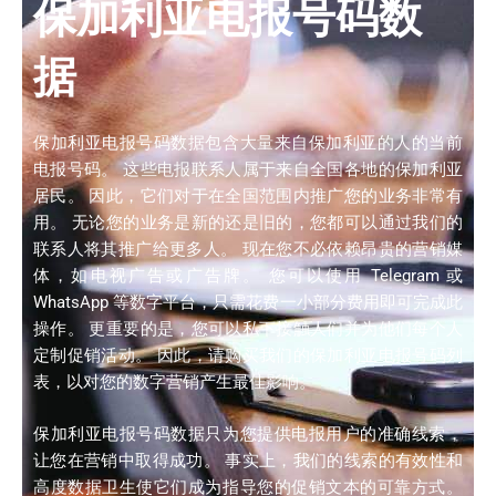
保加利亚电报号码数
据
保加利亚电报号码数据包含大量来自保加利亚的人的当前
电报号码。 这些电报联系人属于来自全国各地的保加利亚
居民。 因此，它们对于在全国范围内推广您的业务非常有
用。 无论您的业务是新的还是旧的，您都可以通过我们的
联系人将其推广给更多人。 现在您不必依赖昂贵的营销媒
体，如电视广告或广告牌。 您可以使用 Telegram 或
WhatsApp 等数字平台，只需花费一小部分费用即可完成此
操作。 更重要的是，您可以私下接触人们并为他们每个人
定制促销活动。 因此，请购买我们的保加利亚电报号码列
表，以对您的数字营销产生最佳影响。
保加利亚电报号码数据只为您提供电报用户的准确线索，
让您在营销中取得成功。 事实上，我们的线索的有效性和
高度数据卫生使它们成为指导您的促销文本的可靠方式。