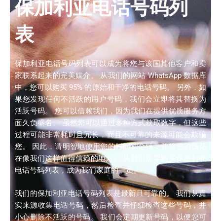
保加利亚电话号码列
表
保加利亚电话号码列表可以成为将您与该国其他客户和卖
家联系起来的完美媒介。 从我们的网站 WhatsApp 数据库
中，您可以购买 95% 的原始和干净的电话号码。 另外，如
果您发现任何不活跃的用户号码，我们会立即将其替换为
活跃号码。 您可以信赖我们，因为我们在提供优质服务方
面久负盛名。 虽然您可以通过多种方式获取数字，但这些
过程可能非常耗时且冗长，而且不可靠的来源可能会欺骗
您。 因此，请明智地使用您的时间和金钱，并将您的钱花
在像我们这样值得信赖的地方。 从我们这里购买保加利亚
电话号码列表，成为我们家庭的一员。
我们的保加利亚电话号码列表是最新且可靠的。 我们从真
实来源收集电话号码，然后检查并仔细检查这些号码，并
小心删除不活跃的号码。 我们会定期更新号码，以便您可