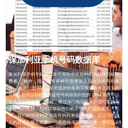
保加利亚手机号码数据库
保加利亚手机号码数据库可帮助您在短时间内获得目标消
费者。 此外，我们还有各种可选择加入且合法的号码集
合。 此外，您可以以非常低的价格购买我们有效且真实的
号码，您可以轻松地将这些号码添加到您的 CRM 系统中以
提高您的销售额。 因此，通过冷门电话对客户进行直接和
个性化的接触，您可以鼓励他们购买您的产品或服务。 此
外，我们的保加利亚电话号码列表非常有效，足以与市场
上的其他人建立联系。 一旦您使用我们的服务，您可以从