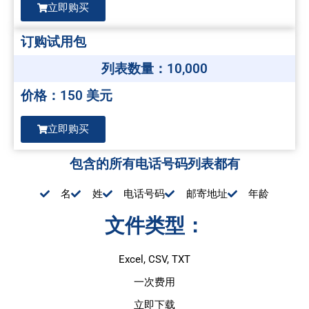
立即购买
订购试用包
列表数量：10,000
价格：150 美元
立即购买
包含的所有电话号码列表都有
名
姓
电话号码
邮寄地址
年龄
文件类型：
Excel, CSV, TXT
一次费用
立即下载